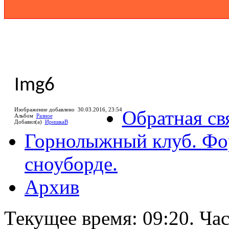
Img6
Изображение добавлено
30.03.2016,
23:54
Обратная св
Альбом
Разное
Добавил(а)
ИришкаВ
Горнолыжный клуб. Фо
сноуборде.
Архив
Текущее время:
09:20
. Ча