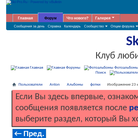
Главная
Форум
Что нового?
Галерея
Сообщения за день
Справка
Календарь
Сообщество
Опции форума
Sk
Клуб люб
Главная
Форумы
Фотоальбом
Поиск
Пользователи
Anton
Альбомы
фотки
Изображение 23 и
Если Вы здесь впервые, ознако
сообщения появляется после
ре
выберите раздел, который Вы х
← Пред.