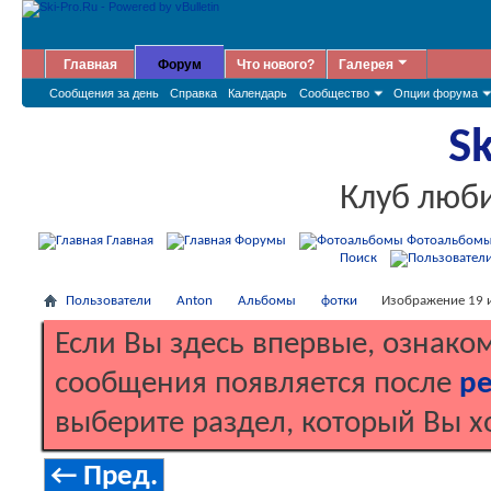
Главная
Форум
Что нового?
Галерея
Сообщения за день
Справка
Календарь
Сообщество
Опции форума
Sk
Клуб люб
Главная
Форумы
Фотоальбом
Поиск
Пользователи
Anton
Альбомы
фотки
Изображение 19 и
Если Вы здесь впервые, ознако
сообщения появляется после
ре
выберите раздел, который Вы х
← Пред.