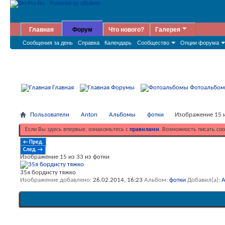
Главная
Форум
Что нового?
Галерея
Сообщения за день
Справка
Календарь
Сообщество
Опции форума
Главная
Форумы
Фотоальбо
Пользователи
Anton
Альбомы
фотки
Изображение 15 и
Если Вы здесь впервые, ознакомьтесь с
правилами
. Возможность писать со
← Пред.
След. →
Изображение 15 из 33 из фотки
35я бордисту тяжко
Изображение добавлено
26.02.2014,
16:23
Альбом
фотки
Добавил(а)
A