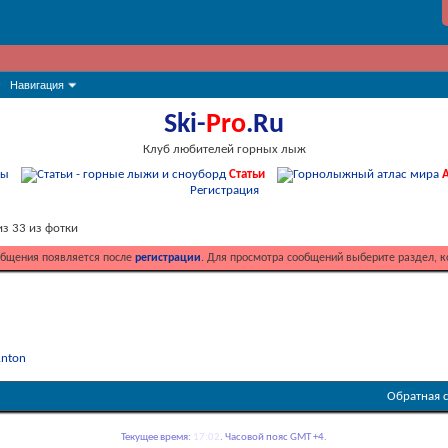
Навигация
Ski-
Pro
.Ru
Клуб любителей горных лыж
мы
Статьи
А
Регистрация
з 33 из фотки
общения появляется после
регистрации
. Для просмотра сообщений выберите раздел, к
nton
Обратная 
Текущее время:
17:02
. Часовой пояс GMT +4.