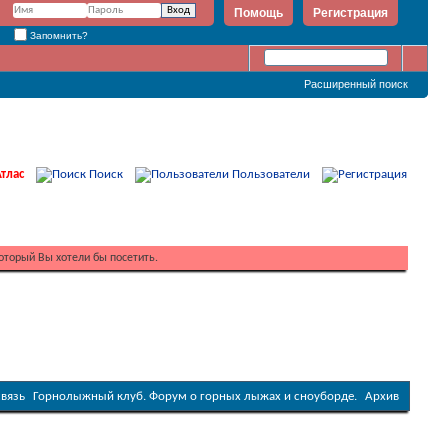
Помощь
Регистрация
Запомнить?
Расширенный поиск
тлас
Поиск
Пользователи
оторый Вы хотели бы посетить.
связь
Горнолыжный клуб. Форум о горных лыжах и сноуборде.
Архив