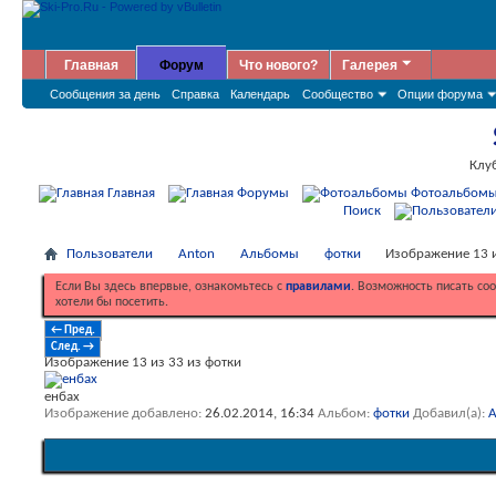
Главная
Форум
Что нового?
Галерея
Сообщения за день
Справка
Календарь
Сообщество
Опции форума
Клу
Главная
Форумы
Фотоальбом
Поиск
Пользователи
Anton
Альбомы
фотки
Изображение 13 и
Если Вы здесь впервые, ознакомьтесь с
правилами
. Возможность писать со
хотели бы посетить.
← Пред.
След. →
Изображение 13 из 33 из фотки
енбах
Изображение добавлено
26.02.2014,
16:34
Альбом
фотки
Добавил(а)
A