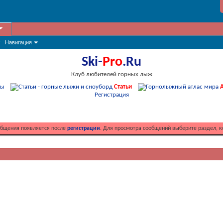
Навигация
Ski-
Pro
.Ru
Клуб любителей горных лыж
мы
Статьи
А
Регистрация
общения появляется после
регистрации
. Для просмотра сообщений выберите раздел, к