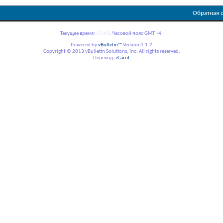
Обратная 
Текущее время:
19:43
. Часовой пояс GMT +4.
Powered by
vBulletin™
Version 4.1.2
Copyright © 2013 vBulletin Solutions, Inc. All rights reserved.
Перевод:
zCarot