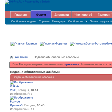
Главная
Форум
Дневники
Что нового?
Галерея
Сообщения за день
Справка
Календарь
Сообщество
Опции форума
Главная
Форумы
Фотоальбо
Альбомы
Недавно обновлённые альбомы
Если Вы здесь впервые, ознакомьтесь с
правилами
. Возможность писать со
Недавно обновлённые альбомы
Недавно обновлённые альбомы
ViSkiArt
ViSki
, Сегодня,
18:14
Изображений: 1
Разное
ИришкаВ
, Сегодня,
10:40
Изображений: 11