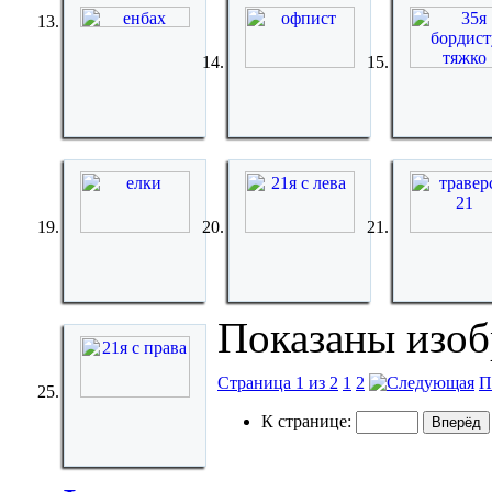
Показаны изобр
Страница 1 из 2
1
2
П
К странице: