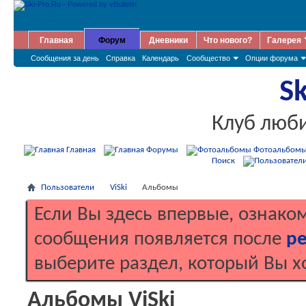
Главная
Форум
Дневники
Что нового?
Галерея
Сообщения за день
Справка
Календарь
Сообщество
Опции форума
Sk
Клуб люб
Главная
Форумы
Фотоальбом
Поиск
Пользователи
ViSki
Альбомы
Если Вы здесь впервые, ознако
сообщения появляется после
ре
выберите раздел, который Вы х
Альбомы ViSki