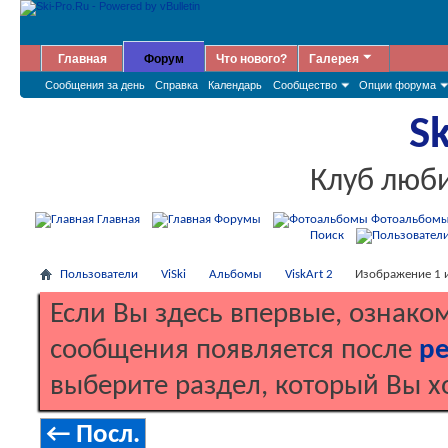
Главная
Форум
Что нового?
Галерея
Сообщения за день
Справка
Календарь
Сообщество
Опции форума
Sk
Клуб люб
Главная
Форумы
Фотоальбом
Поиск
Пользователи
ViSki
Альбомы
ViskArt 2
Изображение 1 из
Если Вы здесь впервые, ознако
сообщения появляется после
ре
выберите раздел, который Вы х
← Посл.