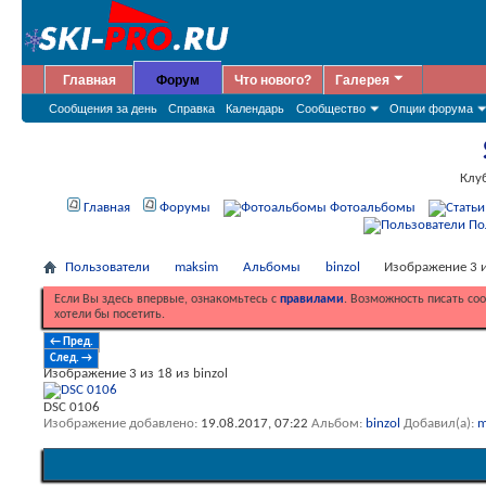
Главная
Форум
Что нового?
Галерея
Сообщения за день
Справка
Календарь
Сообщество
Опции форума
Клу
Главная
Форумы
Фотоальбомы
По
Пользователи
maksim
Альбомы
binzol
Изображение 3 из
Если Вы здесь впервые, ознакомьтесь с
правилами
. Возможность писать со
хотели бы посетить.
← Пред.
След. →
Изображение 3 из 18 из binzol
DSC 0106
Изображение добавлено
19.08.2017,
07:22
Альбом
binzol
Добавил(а)
m