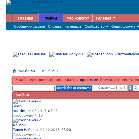
Главная
Форум
Что нового?
Галерея
Сообщения за день
Справка
Календарь
Сообщество
Опции форума
Главная
Форумы
Фотоальбо
Альбомы
Альбомы
Если Вы здесь впервые, ознакомьтесь с
правилами
. Возможность писать со
Страница 1 из 3
1
2
Альбомы
binzol
maksim
, 19.08.2017,
07:23
Изображений: 18
Альбом
Павел Набоких
, 09.12.2016,
03:20
Изображений: 3