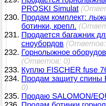
PROSKI Simulat
(Ответ
Продам комплект: лыжи
ботинки, крепл.
(Ответ
Продается багажник дл
сноубордов
(Ответов:
Горнолыжное оборудов
(Ответов: 0)
Куплю FISCHER fuse 7
Продам защиту спины R
0)
Продаю SALOMON/EQ
Продам ботинки горно