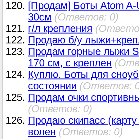
[Продам] Боты Atom A-U
30см
(Ответов: 0)
г/л крепления
(Ответов
Продаю б/у лыжи+кре
Продам горные лыжи
170 см, с креплен
(Отв
Куплю. Боты для сноуб
состоянии
(Ответов: 0
Продам очки спортивн
(Ответов: 0)
Продаю скипасс (карту 
волен
(Ответов: 0)