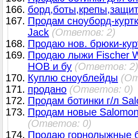
борд,боты,крепы,защит
Продам сноуборд-куртку. 
Jack
(Ответов: 2)
Продаю нов. брюки-курт
Продаю лыжи Fischer Wo
НОВ и бу
(Ответов: 2
Куплю сноублейды
(От
продано
(Ответов: 0)
Продам ботинки г/л Sa
Продам новые Salomon
(Ответов: 0)
Продаю горнолыжные бо