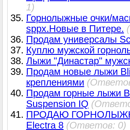
1)
Горнолыжные очки/маск
sppx.Новые в Питере.
Продам универсалы Sco
Куплю мужской горнол
Лыжи "Династар" мужс
Продам новые лыжи Bl
креплениями
(Ответов
Продам горные лыжи Bli
Suspension IQ
(Ответо
ПРОДАЮ ГОРНОЛЫЖН
Electra 8
(Ответов: 0)