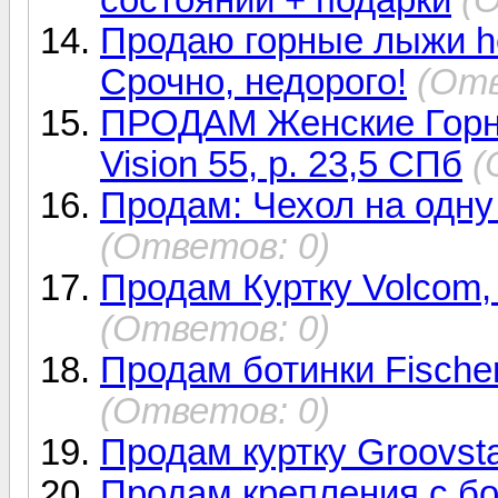
Продаю горные лыжи h
Срочно, недорого!
(Отв
ПРОДАМ Женские Горн
Vision 55, р. 23,5 СПб
(
Продам: Чехол на одну 
(Ответов: 0)
Продам Куртку Volcom,
(Ответов: 0)
Продам ботинки Fische
(Ответов: 0)
Продам куртку Groovsta
Продам крепления с бо