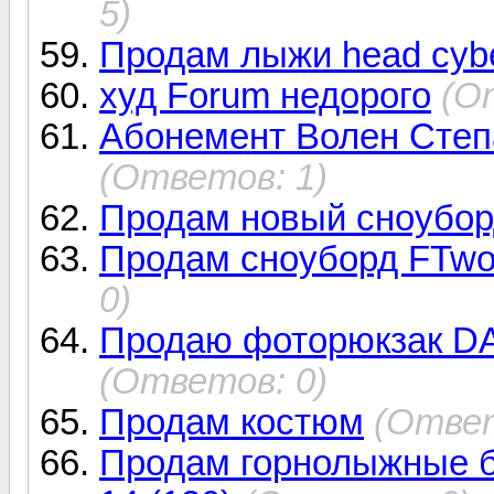
5)
Продам лыжи head cybe
худ Forum недорого
(О
Абонемент Волен Степ
(Ответов: 1)
Продам новый сноуборд
Продам сноуборд FTwo 
0)
Продаю фоторюкзак D
(Ответов: 0)
Продам костюм
(Ответ
Продам горнолыжные 