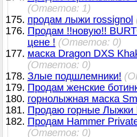
(Ответов: 1)
продам лыжи rossignol
Продам !!новую!! BU
цене !
(Ответов: 0)
маска Dragon DXS Kha
(Ответов: 0)
Злые подшлемники!
(О
Продам женские ботинк
горнолыжная маска Sm
Продаю горные Лыжки
Продам Hammer Private
(Ответов: 0)