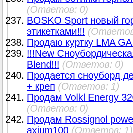
(Ответов: 0)
BOSKO Sport новый го
этикетками!!!
(Ответов
Продаю куртку LMA G
!!!New Сноубордическая
Blend!!!
(Ответов: 0)
Продается сноуборд дет
+ креп
(Ответов: 1)
Продам Volkl Energy 32
(Ответов: 0)
Продам Rossignol powe
axium100
(Ответов: 1)