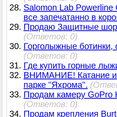
Salomon Lab Powerline 
все запечатанно в короб
Продаю Защитныe шо
(Ответов: 0)
Горголыжные ботинки, 
(Ответов: 0)
Где купить горные лыж
ВНИМАНИЕ! Катание и
парке "Яхрома".
(Отве
Продам камеру GoPro He
(Ответов: 0)
Продам крепления Bur