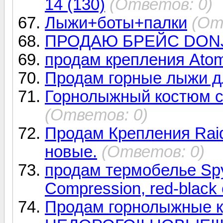
14 (130)
(Ответов: 0)
Лыжи+боты+палки
(От
ПРОДАЮ БРЕЙС DON
продам крепления Atom
Продам горные лыжи 
Горнолыжный костюм co
(Ответов: 0)
Продам Крепления Raid
новые.
(Ответов: 0)
продам термобелье Spy
Compression, red-black 
Продам горнолыжные к