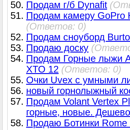
Продам г/б Dynafit
(Отв
Продам камеру GoPro H
(Ответов: 0)
Продам сноуборд Burto
Продаю доску
(Ответо
Продам Горные лыжи A
XTO 12
(Ответов: 0)
Очки Uvex с умными ли
новый горнолыжный ко
Продам Volant Vertex 
горные, новые. Дешево
Продаю Ботинки Rome 