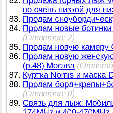
Продажа горных лыж Vo
по очень низкой для них
Продам сноубордическу
Продам новые ботинки 
(Ответов: 2)
Продам новую камеру 
Продам новую женскую
(р.48) Москва
(Ответов
Куртка Nomis и маска
Продам борд+крепы+бот
(Ответов: 0)
Связь для лыж: Мобил
174MHz и 400-470MHz