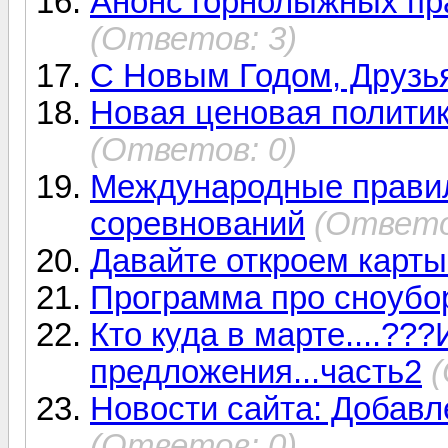
Анонс горнолыжных пр
(Ответов: 3)
С Новым Годом, Друзь
Новая ценовая политик
(Ответов: 0)
Международные прави
соревнований
(Ответо
Давайте откроем карты
Программа про сноубор
Кто куда в марте....??
предложения...часть2
Новости сайта: Добав
(Ответов: 0)