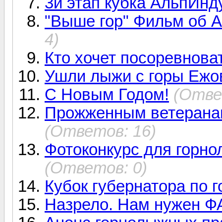
3й этап кубка АльпИнд
"Выше гор" Фильм об 
4)
Кто хочет посоревнова
Ушли лыжи с горы Ежов
С Новым Годом!
(Отве
Прожженным ветеранам
(Ответов: 16)
Фотоконкурс для горно
(Ответов: 0)
Кубок губернатора по
Назрело. Нам нужен Ф