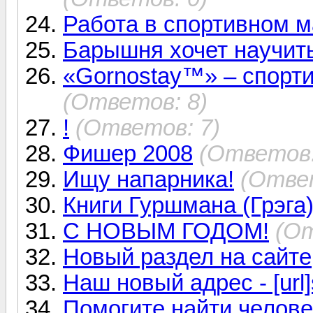
Работа в спортивном м
Барышня хочет научить
«Gornostay™» – спорт
(Ответов: 8)
!
(Ответов: 7)
Фишер 2008
(Ответов:
Ищу напарника!
(Ответ
Книги Гуршмана (Грэга
С НОВЫМ ГОДОМ!
(От
Новый раздел на сайте
Наш новый адрес - [url]sk
Помогите найти челове