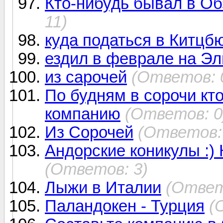
Кто-нибудь бывал в Об
11)
куда податься в Китцб
ездил в феврале на Эл
из сарочей
(Ответов: 
По будням в сорочи кто
компанию
(Ответов: 0
Из Сорочей
(Ответов:
Андорские коникулы :) 
(Ответов: 3)
Лыжи в Италии
(Ответ
Паландокен - Турция
(