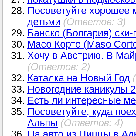
Посоветуйте хорошее м
детьми
(Ответов: 3)
Банско (Болгария) ски-
Масо Корто (Maso Cort
Хочу в Австрию. В Ма
(Ответов: 2)
Каталка на Новый Год
Новогодние каникулы 2
Есть ли интересные ме
Посоветуйте, куда пое
Альпы
(Ответов: 4)
На авто из Ниццы в Ал