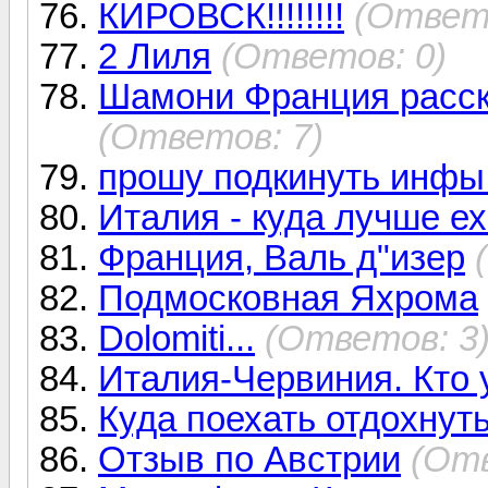
КИРОВСК!!!!!!!!
(Ответо
2 Лиля
(Ответов: 0)
Шамони Франция расска
(Ответов: 7)
прошу подкинуть инфы
Италия - куда лучше е
Франция, Валь д"изер
Подмосковная Яхрома
Dolomiti...
(Ответов: 3
Италия-Червиния. Кто
Куда поехать отдохнут
Отзыв по Австрии
(Отв