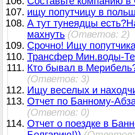
Составьте компанию в 
ищу попутчицу в польш
А тут тунеядцы есть?Н
махнуть
(Ответов: 2)
Срочно! Ищу попутчика
Трансфер Мин.воды-Те
Кто бывал в Мерибель?
(Ответов: 3)
Ищу веселых и находчи
Отчет по Банному-Абза
(Ответов: 0)
Отчет о поездке в Бан
Болгарию!))
(Ответов: