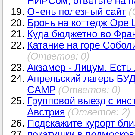
НИРСом, ответьте на п
Очень полезный сайт
(
Бронь на коттедж Оре
Куда бюджетно во Фра
Катание на горе Собол
(Ответов: 0)
Акзамер - Лицум. Есть 
Апрельский лагерь 
CAMP
(Ответов: 0)
Групповой выезд с инс
Австрия
(Ответов: 2)
Подскажите курорт бли
покатушки в подмосков