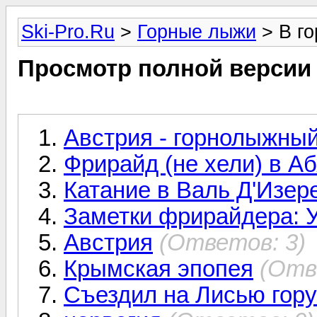
Ski-Pro.Ru
>
Горные лыжи
> В го
Просмотр полной версии
Австрия - горнолыжный
Фрирайд (не хели) в А
Катание в Валь Д'Изер
Заметки фрирайдера: 
Австрия
(Ответов: 3)
Крымская эпопея
(Отв
Съездил на Лисью гор