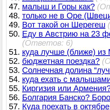
малыш и Горы как?
(От
только не в Оре (Швец
Вот такой он Шерегеш
Еду в Австрию на 23 ф
(Ответов: 6)
куда лучше (ближе) из
бюджетная поездка?
(
Солнечная долина “луч
куда ехать с малышам
Киргизия или Армения
Болгария Банско? Бор
Куда поехать в октябре