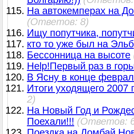
На автокемперах на До
(Ответов: 8)
Ищу попутчика, попутч
кто то уже был на Эль
Бессонница на высоте
Help!Первый раз в горы
В Ясну в конце феврал
Итоги уходящего 2007 г
2)
На Новый Год и Рождес
Поехали!!!
(Ответов: 6
Поездка на Домбай Нов