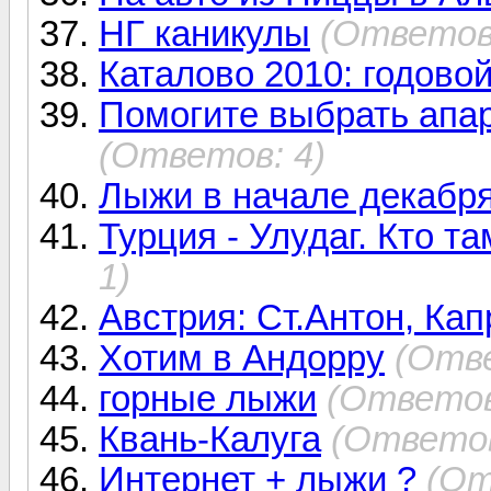
НГ каникулы
(Ответов:
Каталово 2010: годовой
Помогите выбрать апар
(Ответов: 4)
Лыжи в начале декабр
Турция - Улудаг. Кто т
1)
Австрия: Ст.Антон, Кап
Хотим в Андорру
(Отве
горные лыжи
(Ответов
Квань-Калуга
(Ответов
Интернет + лыжи ?
(От