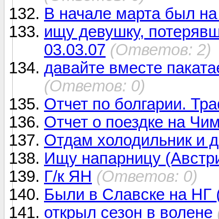
В начале марта был на
ищу девушку, потеряв
03.03.07
(Ответов: 2)
давайте вместе паката
(Ответов: 0)
Отчет по болгарии. Тр
Отчет о поездке на Чи
Отдам холодильник и 
Ищу напарницу (Австри
Г/к ЯН
(Ответов: 0)
Были в Славске на НГ 
открыл сезон в волене