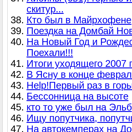
скитур...
Кто был в Майрхофене,
Поездка на Домбай Нов
На Новый Год и Рождес
Поехали!!!
Итоги уходящего 2007 г
В Ясну в конце феврал
Help!Первый раз в горы
Бессонница на высоте
кто то уже был на Эль
Ищу попутчика, попутч
На автокемперах на До