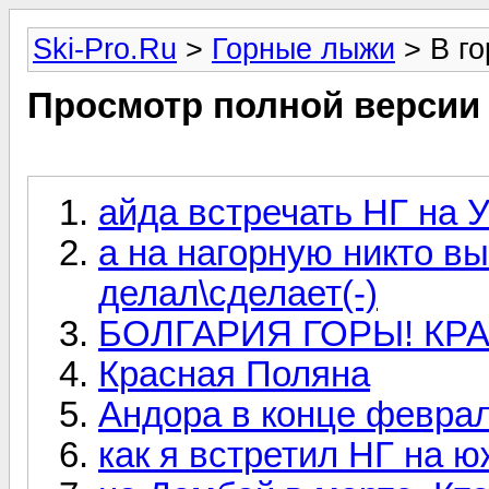
Ski-Pro.Ru
>
Горные лыжи
> В го
Просмотр полной версии
айда встречать НГ на У
а на нагорную никто в
делал\сделает(-)
БОЛГАРИЯ ГОРЫ! КРА
Красная Поляна
Андора в конце феврал
как я встретил НГ на 