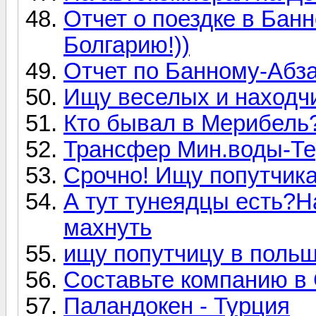
Отчет о поездке в Бан
Болгарию!))
Отчет по Банному-Абза
Ищу веселых и находчи
Кто бывал в Мерибель?
Трансфер Мин.воды-Те
Срочно! Ищу попутчика
А тут тунеядцы есть?Н
махнуть
ищу попутчицу в польш
Составьте компанию в 
Паландокен - Турция