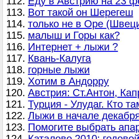
Еду в Австрию на 23 ф
Вот такой он Шерегеш
только не в Оре (Швец
малыш и Горы как?
Интернет + лыжи ?
Квань-Калуга
горные лыжи
Хотим в Андорру
Австрия: Ст.Антон, Кап
Турция - Улудаг. Кто т
Лыжи в начале декабр
Помогите выбрать апар
Каталово 2010: годовой