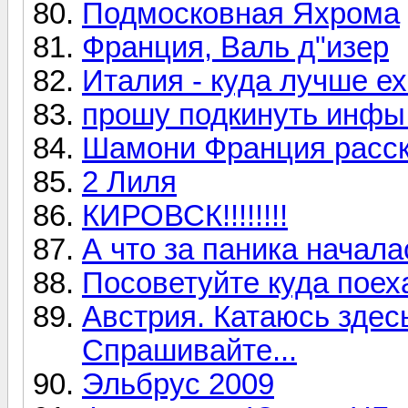
Подмосковная Яхрома
Франция, Валь д"изер
Италия - куда лучше е
прошу подкинуть инфы
Шамони Франция расска
2 Лиля
КИРОВСК!!!!!!!!
А что за паника начала
Посоветуйте куда поех
Австрия. Катаюсь здесь
Спрашивайте...
Эльбрус 2009