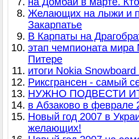
на Домбай в марте. Кто
Желающих на лыжи и п
Закарпатье
В Карпаты на Драгобра
этап чемпионата мира 
Питере
итоги Nokia Snowboard
Риксгрансен - самый с
НУЖНО ПОДВЕСТИ И
в Абзаково в феврале 
Новый год 2007 в Укра
желающих!