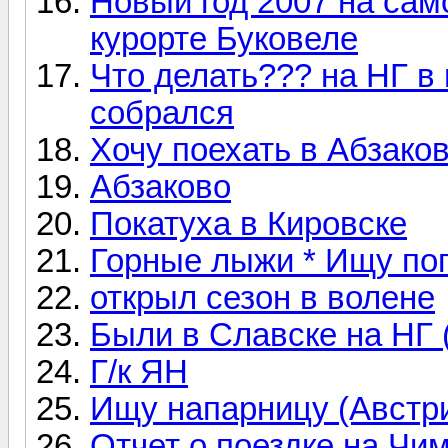
Новый год 2007 на са
курорте Буковеле
Что делать??? на НГ в 
собрался
Хочу поехать в Абзако
Абзаково
Покатуха в Кировске
Горные лыжи * Ищу по
открыл сезон в волене
Были в Славске на НГ 
Г/к ЯН
Ищу напарницу (Австри
Отчет о поездке на Чи