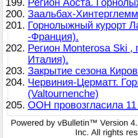
Регион Аоста. Горнолы
Заальбах-Хинтерглемм,
Горнолыжный курорт Ла
-Франция).
Регион Monterosa Ski 
Италия).
Закрытие сезона Киров
Червиния-Церматт. Го
(Valtournenche)
ООН провозгласила 11 
Powered by vBulletin™ Version 4.1
Inc. All rights r