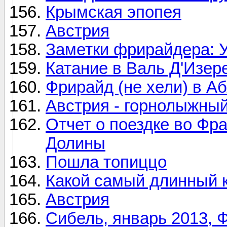
Крымская эпопея
Австрия
Заметки фрирайдера: 
Катание в Валь Д'Изер
Фрирайд (не хели) в А
Австрия - горнолыжный
Отчет о поездке во Фр
Долины
Пошла топиццо
Какой самый длинный к
Австрия
Сибель, январь 2013, 