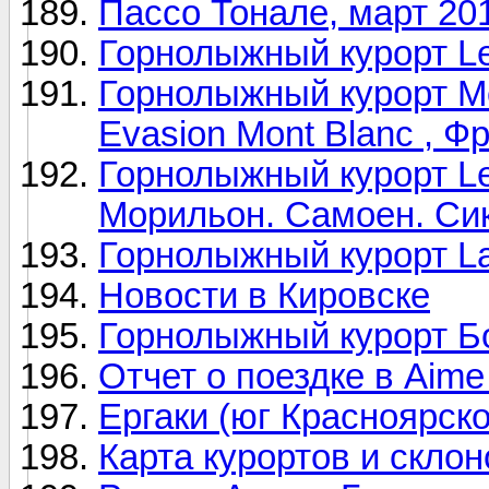
Пассо Тонале, март 20
Горнолыжный курорт Le
Горнолыжный курорт M
Evasion Mont Blanc , Ф
Горнолыжный курорт Le 
Морильон. Самоен. Си
Горнолыжный курорт La 
Новости в Кировске
Горнолыжный курорт Б
Отчет о поездке в Aime
Ергаки (юг Красноярско
Карта курортов и склон