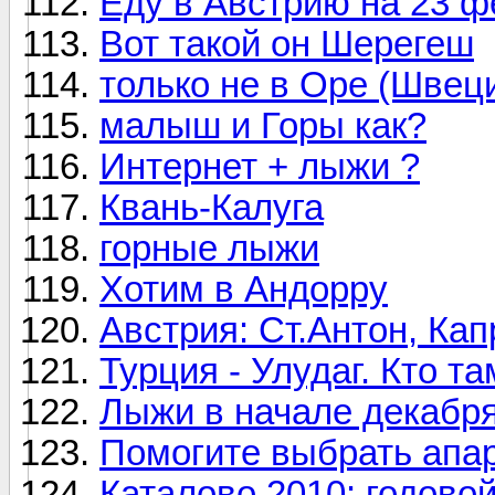
Еду в Австрию на 23 ф
Вот такой он Шерегеш
только не в Оре (Швец
малыш и Горы как?
Интернет + лыжи ?
Квань-Калуга
горные лыжи
Хотим в Андорру
Австрия: Ст.Антон, Кап
Турция - Улудаг. Кто т
Лыжи в начале декабр
Помогите выбрать апар
Каталово 2010: годовой