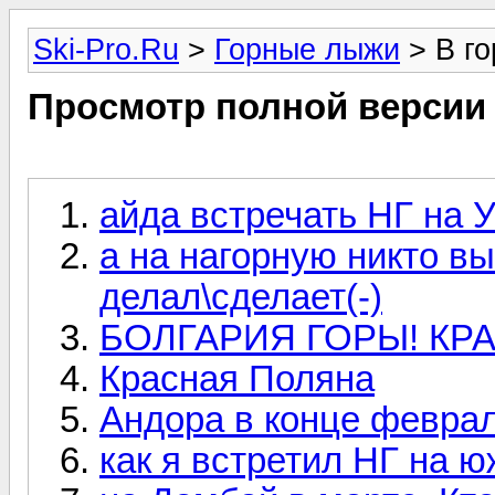
Ski-Pro.Ru
>
Горные лыжи
> В го
Просмотр полной версии
айда встречать НГ на У
а на нагорную никто в
делал\сделает(-)
БОЛГАРИЯ ГОРЫ! КРА
Красная Поляна
Андора в конце феврал
как я встретил НГ на 