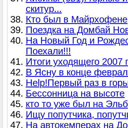
скитур...
Кто был в Майрхофене,
Поездка на Домбай Нов
На Новый Год и Рождес
Поехали!!!
Итоги уходящего 2007 г
В Ясну в конце феврал
Help!Первый раз в горы
Бессонница на высоте
кто то уже был на Эль
Ищу попутчика, попутч
На автокемперах на До