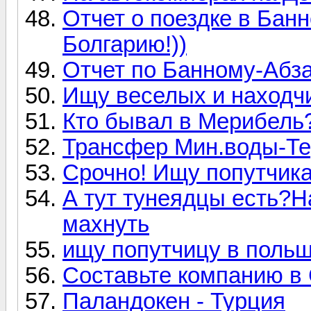
Отчет о поездке в Бан
Болгарию!))
Отчет по Банному-Абза
Ищу веселых и находчи
Кто бывал в Мерибель?
Трансфер Мин.воды-Те
Срочно! Ищу попутчика
А тут тунеядцы есть?Н
махнуть
ищу попутчицу в польш
Составьте компанию в 
Паландокен - Турция