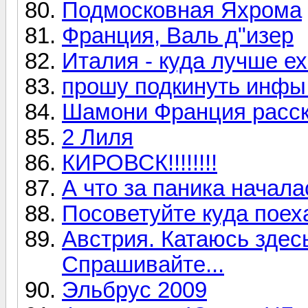
Подмосковная Яхрома
Франция, Валь д"изер
Италия - куда лучше е
прошу подкинуть инфы
Шамони Франция расска
2 Лиля
КИРОВСК!!!!!!!!
А что за паника начала
Посоветуйте куда поех
Австрия. Катаюсь здесь
Спрашивайте...
Эльбрус 2009