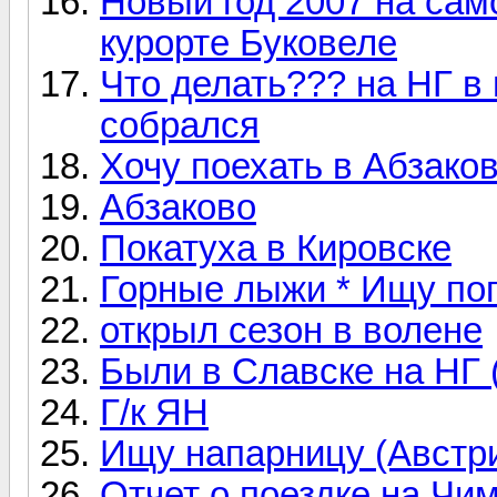
Новый год 2007 на са
курорте Буковеле
Что делать??? на НГ в 
собрался
Хочу поехать в Абзако
Абзаково
Покатуха в Кировске
Горные лыжи * Ищу по
открыл сезон в волене
Были в Славске на НГ 
Г/к ЯН
Ищу напарницу (Австри
Отчет о поездке на Чи