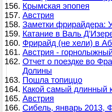
Крымская эпопея
Австрия
Заметки фрирайдера: 
Катание в Валь Д'Изер
Фрирайд (не хели) в А
Австрия - горнолыжный
Отчет о поездке во Фр
Долины
Пошла топиццо
Какой самый длинный к
Австрия
Сибель, январь 2013, 