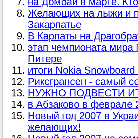
на Домбай в марте. Кто
Желающих на лыжи и п
Закарпатье
В Карпаты на Драгобра
этап чемпионата мира 
Питере
итоги Nokia Snowboard
Риксгрансен - самый с
НУЖНО ПОДВЕСТИ И
в Абзаково в феврале 
Новый год 2007 в Укра
желающих!