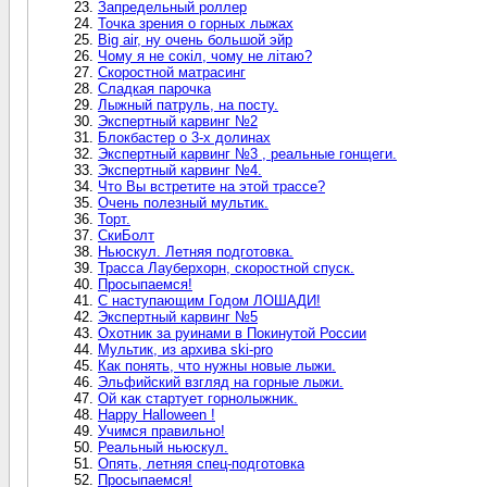
Запредельный роллер
Точка зрения о горных лыжах
Big air, ну очень большой эйр
Чому я не сокiл, чому не лiтаю?
Скоростной матрасинг
Сладкая парочка
Лыжный патруль, на посту.
Экспертный карвинг №2
Блокбастер о 3-х долинах
Экспертный карвинг №3 , реальные гонщеги.
Экспертный карвинг №4.
Что Вы встретите на этой трассе?
Очень полезный мультик.
Торт.
СкиБолт
Ньюскул. Летняя подготовка.
Трасса Лауберхорн, скоростной спуск.
Просыпаемся!
С наступающим Годом ЛОШАДИ!
Экспертный карвинг №5
Охотник за руинами в Покинутой России
Мультик, из архива ski-pro
Как понять, что нужны новые лыжи.
Эльфийский взгляд на горные лыжи.
Ой как стартует горнолыжник.
Happy Halloween !
Учимся правильно!
Реальный ньюскул.
Опять, летняя спец-подготовка
Просыпаемся!