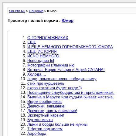
Ski-Pro.Ru
>
Общение
> Юмор
Просмотр полной версии :
Юмор
О ГОРНОЛЫЖНИКАХ
ЕЩЕ
И ЕЩЕ НЕМНОГО ГОРНОЛЫЖНОГО ЮМОРА
ЕЩЕ ИСТОРИЯ
ИСЧО НЕМНОГО
Новогодние lol
Фотографии г/лыжниц ню
Встреча: Борис Ельцин и Ацкий САТАНА!
Холода....
люди, помогите весне победить зиму
стих про куршевель
скоро кататься будет негде ))
Посвящение сноубордистам и горнолыжникам.
Былина о Марусе или судьба бывает жестока.
Ищем сообщников
Девчонки, внимание!
Девчонки, опять внимание!
Экспертный карвинг
Бугель мечты
Лыжи и борды больше не нужны
7 футов под килем
Аэро-борд