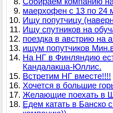
Собираем компанию на 
маерхофен с 13 по 24 
Ищу попутчицу (наверн
Ищу спутников на обу
поездка в австрию на 
ищум попутчиков Мин.в
На НГ в Финляндию ест
Кандалакша-Юллис.
Встретим НГ вместе!!!!
Хочется в большие горы
Желающие поехать в 
Едем катать в Банско 