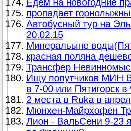
Едем на новогодние пр
пропадает горнолыжны
Автобусный тур на Эль
20.02.15
Минеральыне воды(Пяти
красная поляна дешев
Трансфер Невинномыс
Ищу попутчиков МИН 
в 7-00 или Пятигорск в 
2 места в Ruka в апре
Мюнхен-Майрхофен Т
Лион - ВальСени 9-23 