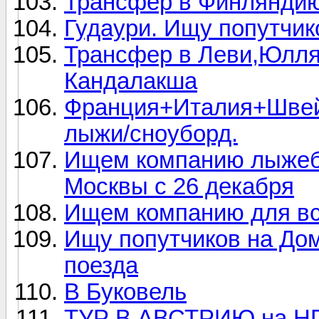
Трансфер в Финляндию
Гудаури. Ищу попутчик
Трансфер в Леви,Юлляс
Кандалакша
Франция+Италия+Швейц
лыжи/сноуборд.
Ищем компанию лыжебо
Москвы с 26 декабря
Ищем компанию для вст
Ищу попутчиков на Дом
поезда
В Буковель
ТУР В АВСТРИЮ на Н