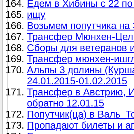
Едем в Хибины с 22 по
ищу
Возьмем попутчика на
Трансфер Мюнхен-Цел
Сборы для ветеранов и
Трансфер мюнхен-ишгль
Альпы 3 долины (Курша
24.01.2015-01.02.2015
Трансфер в Австрию, 
обратно 12.01.15
Попутчик(ца) в Валь_Т
Пропадают билеты и а