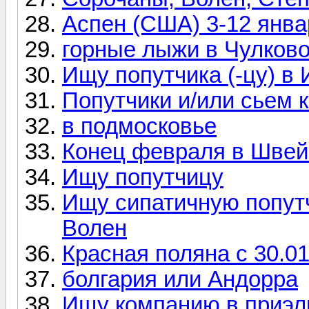
Аспен (США) 3-12 январ
горные лыжи в Чулков
Ищу попутчика (-цу) в 
Попутчики и/или сьем 
в подмосковье
Конец февраля в Шве
Ищу попутчицу
Ищу сипатичную попут
Волен
Красная поляна с 30.01
болгария или Андорра
Ищу компанию в приэль