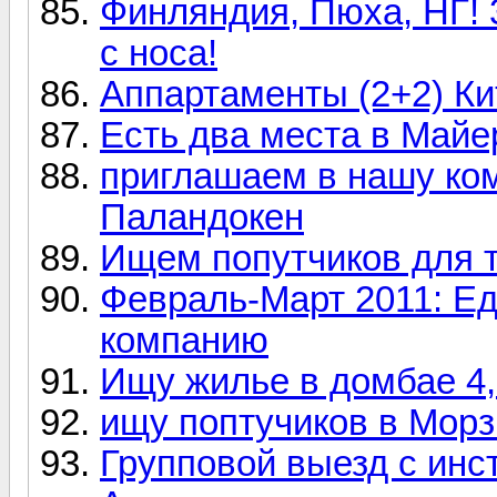
Финляндия, Пюха, НГ! 3
с носа!
Аппартаменты (2+2) Ки
Есть два места в Майе
приглашаем в нашу ко
Паландокен
Ищем попутчиков для 
Февраль-Март 2011: Ед
компанию
Ищу жилье в домбае 4,
ищу поптучиков в Морз
Групповой выезд с инс