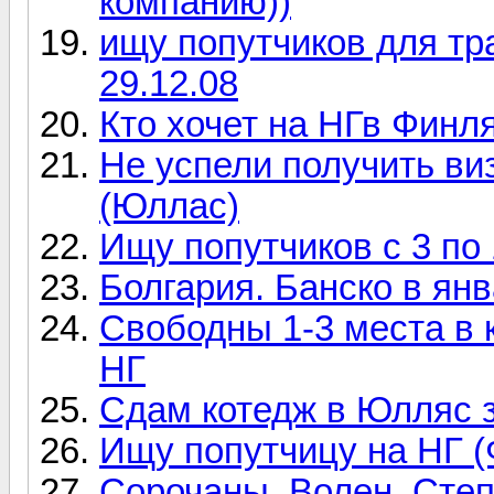
компанию))
ищу попутчиков для тр
29.12.08
Кто хочет на НГв Финл
Не успели получить ви
(Юллас)
Ищу попутчиков с 3 по
Болгария. Банско в ян
Свободны 1-3 места в 
НГ
Сдам котедж в Юлляс з
Ищу попутчицу на НГ (
Сорочаны, Волен, Степа