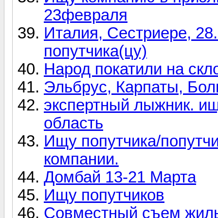
23февраля
Италия, Сестриере, 28.
попутчика(цу)
Народ покатили на скл
Эльбрус, Карпаты, Бол
экспертный лыжник. и
область
Ищу попутчика/попутчи
компании.
Домбай 13-21 Марта
Ищу попутчиков
Совместный съем жилья