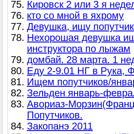
Кировск 2 или 3 я неде
кто со мной в яхрому
Девушка, ищу попутчик
Нехорошая девушка ищ
инструктора по лыжам
домбай. 28 марта. 1 н
Еду 2-9.01 НГ в Рука,
Ищем попутчиков/янва
Зельден январь-феврал
Авориаз-Морзин(Франци
Попутчиков.
Закопанэ 2011