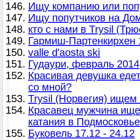
Ищу компанию или по
Ищу попутчиков на До
кто с нами в Trysil (Т
Гармиш-Партенкирхен 1
valle d'aosta ski
Гудаури, февраль 2014
Красивая девушка едет
со мной?
Trysil (Норвегия) ищем 
Красавец мужчина ище
катания в Подмосковь
Буковель 17.12 - 24.12