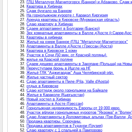
ГЛЦ Металлург-Магнитогорск (Банное) и Абзаково. Сдам 
Квартира в Хибинах
Сдам бунгало на Банном
На горнолыжном курорте г. Каракол Киргизия
Аренда квартиры в Кировске (Мурманская область)
Сдаю квартиру в Хибинах
Сдаем аппартамент в Болгарии (Банско)
3ех комнатные апартаменты в Валле д'Аосте (г.Сарре-Аос
Квартиры в хибинах
Жильё на озере Банное (ГЛЦ "Металлург-Магнитогорск"
Апартаменты в Валле д'Аосте г.Грессан (Аоста)
Квартира в Кировске 1 комн
Участок в Сочи (50 мин. от Красной поляны).
жилье на Красной поляне
Сдаем дешево апартаменты в Закопане (Польша) на Новы
Переуступаем бронь в Ишгле на НГ
Жильё ГЛК "Аджигардак" Аша Челябинской обл.
Жилье частный сектор
Сдаю апартаменты в Пиле (Pila, Valle d'Aosta)
отдых в Кировске
Сдаю коттедж около горнолыжки на Байкале
Жилье в Караколе (Кыргызстан)
Новый хостел в Хибинах
Апартаменты в Аосте (Грессан)
Горнолыжная недвижимость Европы от 19 000 евро.
Участок вблизи горнолыжных курортов "Яхрома" и "Волен"
Сдаю Апартаменты в Доломитовых альпах (Тре-Валли, До
Продажа квартиры. Сорочаны.
Продажа апартаментов в Гудаури (Грузия)
Сдаю квартиру с 1 спальней в Пампорово