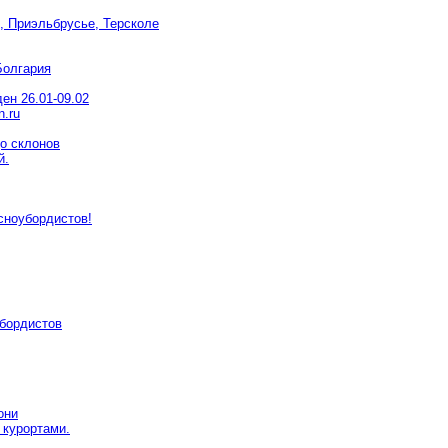
, Приэльбрусье, Терсколе
Болгария
ен 26.01-09.02
.ru
о склонов
й.
сноубордистов!
убордистов
они
 курортами.