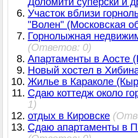
Доломити суперски и д
Участок вблизи горнол
"Волен" (Московская о
Горнолыжная недвижимо
(Ответов: 0)
Апартаменты в Аосте (
Новый хостел в Хибин
Жилье в Караколе (Кыр
Сдаю коттедж около го
1)
отдых в Кировске
(Отв
Сдаю апартаменты в Пил