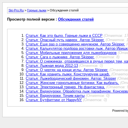
Ski-Pro.Ru
>
Горные лыжи
> Обсуждения статей
Просмотр полной версии :
Обсуждения статей
Статья: Как это было. Горные лыжи в СССР
(Ответов: 17
Статья: Опасный путь наверх. Автор Skipper.
(Ответов: 1
Статья: Еще раз о совершенно ненужном. Автор Skipper.
Статья: Калькулятор подбора ростовки лыж. Автор Ириш
Статья: Мобильные приложения для лыжебордеров
(Отве
Статья: Сага о лыжнике. Автор Skipper.
(Ответов: 8)
Статья: О снежинках, отразившихся в ручье перед тем, ка
Статья: Лыжная мода 2012-13
(Ответов: 0)
Статья: О чертях на конце иглы. Автор Skipper.
(Ответов:
Статья: Как хранить лыжи. Конструируем шкаф.
(Ответов
Статья: Лыжебордический феномен. Автор: Skipper
(Отве
Статья: Женские горнолыжные ботинки. Как выбрать.
(От
Статья: Электронный тренер. Не фантастика.
(Ответов: 
Статья: Видеоуроки. Обработка лыж парафином. Консерв
Статья: Видеоуроки. Точим канты
(Ответов: 0)
Статья: Бутфиттинг от HappyNY
(Ответов: 0)
Powered by 