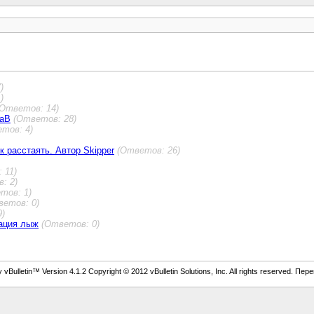
)
)
(Ответов: 14)
каВ
(Ответов: 28)
тов: 4)
к расстаять. Автор Skipper
(Ответов: 26)
 11)
: 2)
тов: 1)
ветов: 0)
9)
ация лыж
(Ответов: 0)
vBulletin™ Version 4.1.2 Copyright © 2012 vBulletin Solutions, Inc. All rights reserved. Пер