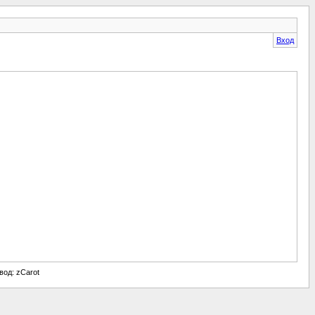
Вход
евод: zCarot