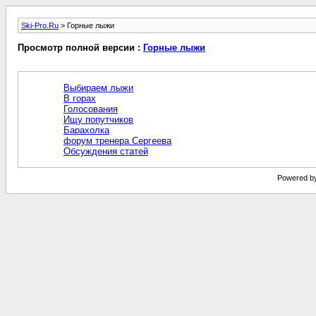
Ski-Pro.Ru
> Горные лыжи
Просмотр полной версии :
Горные лыжи
Выбираем лыжи
В горах
Голосования
Ищу попутчиков
Барахолка
форум тренера Сергеева
Обсуждения статей
Powered by 