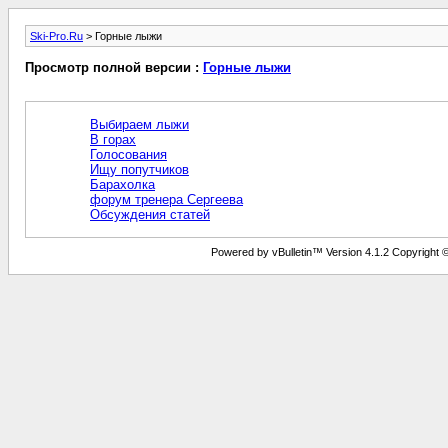
Ski-Pro.Ru
> Горные лыжи
Просмотр полной версии :
Горные лыжи
Выбираем лыжи
В горах
Голосования
Ищу попутчиков
Барахолка
форум тренера Сергеева
Обсуждения статей
Powered by vBulletin™ Version 4.1.2 Copyright © 