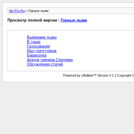
Ski-Pro.Ru
> Горные лыжи
Просмотр полной версии :
Горные лыжи
Выбираем лыжи
В горах
Голосования
Ищу попутчиков
Барахолка
форум тренера Сергеева
Обсуждения статей
Powered by vBulletin™ Version 4.1.2 Copyright © 