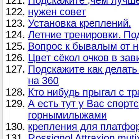
Подскажите ,чем лучш
нужен совет
Установка креплений.
Летние тренировки. Под
Вопрос к бывалым от 
Цвет сёкол очков в за
Подскажите как делать
на 360
Кто нибудь прыгал с т
А есть тут у Вас спор
горнымилыжами
крепления для плат
Rossignol Attraxion muti