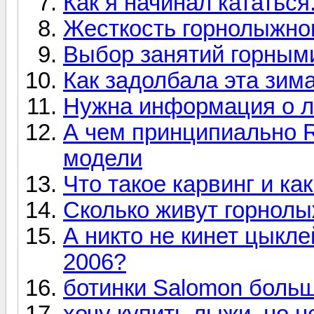
Как я начинал кататься.
Жесткость горнолыжног
Выбор занятий горны
Как задолбала эта зима
Нужна информация о л
А чем принципиально 
модели
Что такое карвинг и к
Сколько живут горнол
А никто не кинет цыкл
2006?
ботинки Salomon боль
хочу купить лыжи, но не