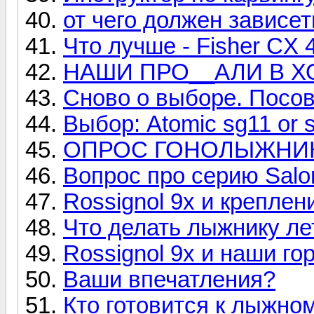
от чего должен зависе
Что лучше - Fisher CX 
НАШИ ПРО__АЛИ В Х
Сново о выборе. Посов
Выбор: Atomic sg11 or 
ОПРОС ГОНОЛЫЖНИК
Вопрос про серию Salo
Rossignol 9x и креплен
Что делать лыжнику л
Rossignol 9x и наши гор
Ваши впечатления?
Кто готовится к лыжно