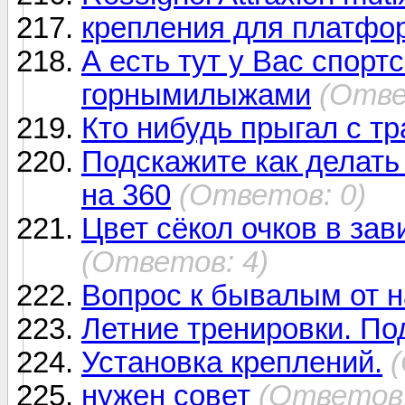
крепления для плат
А есть тут у Вас спор
горнымилыжами
(Отве
Кто нибудь прыгал с т
Подскажите как делать
на 360
(Ответов: 0)
Цвет сёкол очков в за
(Ответов: 4)
Вопрос к бывалым от 
Летние тренировки. Под
Установка креплений.
нужен совет
(Ответов: