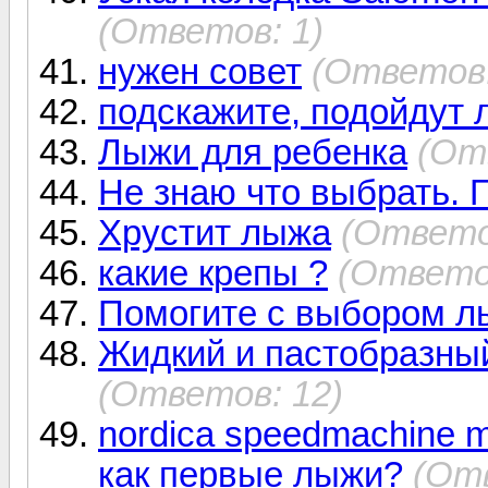
(Ответов: 1)
нужен совет
(Ответов:
подскажите, подойдут л
Лыжи для ребенка
(От
Не знаю что выбрать. 
Хрустит лыжа
(Ответо
какие крепы ?
(Ответов
Помогите с выбором л
Жидкий и пастобразны
(Ответов: 12)
nordica speedmachine ma
как первые лыжи?
(Отв