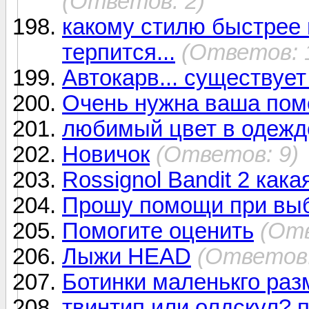
(Ответов: 2)
какому стилю быстрее 
терпится...
(Ответов: 
Автокарв... существует
Очень нужна ваша помо
любимый цвет в одежд
Новичок
(Ответов: 9)
Rossignol Bandit 2 как
Прошу помощи при вы
Помогите оценить
(Отв
Лыжи HEAD
(Ответов:
Ботинки маленькго разме
твинтип или олдскул? 