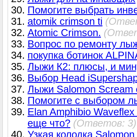
Помогите выбрать инв
atomik crimson ti
(Ответ
Atomic Crimson.
(Ответ
Вопрос по ремонту лы
покупка ботинок ALPIN
Лыжи К2: плюсы, и ми
Выбор Head iSupersha
Лыжи Salomon Scream 
Помогите с выбором л
Elan Amphibio Waveflex 
еще что?
(Ответов: 3)
Узкая колодка Salomon