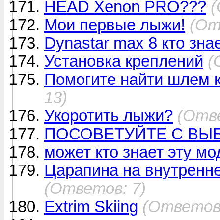
HEAD Xenon PRO???
(
Мои первые лыжи!
(От
Dynastar max 8 кто зна
Установка креплений
(
Помогите найти шлем к
13)
Укоротить лыжи?
(Отве
ПОСОВЕТУЙТЕ С ВЫ
может кто знает эту мо
Царапина на внутренн
(Ответов: 7)
Extrim Skiing
(Ответов: