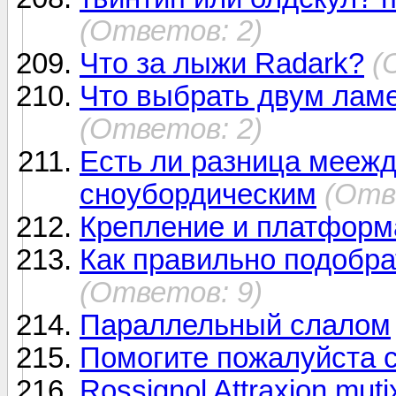
(Ответов: 2)
Что за лыжи Radark?
(
Что выбрать двум ламера
(Ответов: 2)
Есть ли разница мееж
сноубордическим
(Отв
Крепление и платформ
Как правильно подобра
(Ответов: 9)
Параллельный слалом
Помогите пожалуйста 
Rossignol Attraxion muti