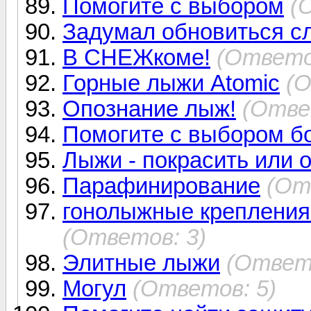
Помогите с выбором
(
Задумал обновиться с
В СНЕЖкоме!
(Ответо
Горные лыжи Atomic
(О
Опознание лыж!
(Отве
Помогите с выбором б
Лыжи - покрасить или 
Парафинирование
(От
гонолыжные крепления 
(Ответов: 3)
Элитные лыжи
(Ответо
Могул
(Ответов: 5)