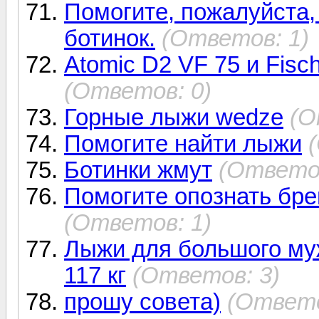
Помогите, пожалуйста
ботинок.
(Ответов: 1)
Atomic D2 VF 75 и Fisc
(Ответов: 0)
Горные лыжи wedze
(О
Помогите найти лыжи
Ботинки жмут
(Ответов
Помогите опознать бр
(Ответов: 1)
Лыжи для большого му
117 кг
(Ответов: 3)
прошу совета)
(Ответо