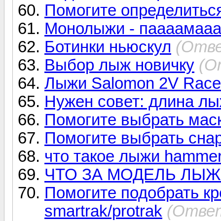
Помогите определитьс
Монолыжи - паааамаааа
Ботинки ньюскул
(Отве
Выбор лыж новичку
(О
Лыжи Salomon 2V Race
Нужен совет: длина л
Помогите выбрать мас
Помогите выбрать сна
что такое лыжи hamme
ЧТО ЗА МОДЕЛЬ ЛЫЖ?
Помогите подобрать к
smartrak/protrak
(Ответ