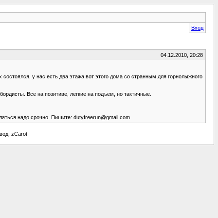
Вход
04.12.2010, 20:28
состоялся, у нас есть два этажа вот этого дома со странным для горнолыжного
рдисты. Все на позитиве, легкие на подъем, но тактичные.
еляться надо срочно. Пишите:
dutyfreerun@gmail.com
евод: zCarot