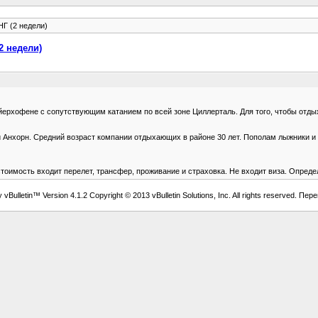
Г (2 недели)
2 недели)
ерхофене с сопутствующим катанием по всей зоне Циллерталь. Для того, чтобы отдых 
Анхорн. Средний возраст компании отдыхающих в районе 30 лет. Пополам лыжники и бо
В стоимость входит перелет, трансфер, проживание и страховка. Не входит виза. Опред
vBulletin™ Version 4.1.2 Copyright © 2013 vBulletin Solutions, Inc. All rights reserved. Пер