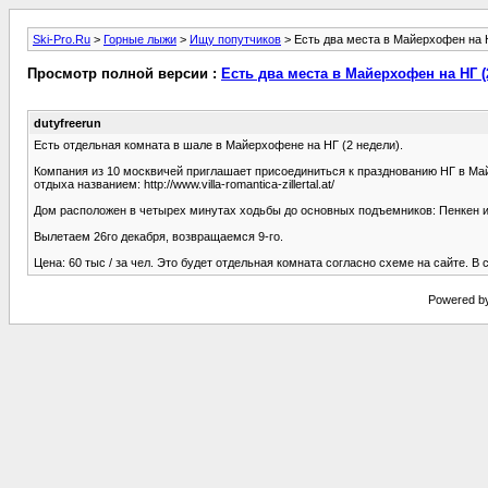
Ski-Pro.Ru
>
Горные лыжи
>
Ищу попутчиков
> Есть два места в Майерхофен на Н
Просмотр полной версии :
Есть два места в Майерхофен на НГ (
dutyfreerun
Есть отдельная комната в шале в Майерхофене на НГ (2 недели).
Компания из 10 москвичей приглашает присоединиться к празднованию НГ в Май
отдыха названием: http://www.villa-romantica-zillertal.at/
Дом расположен в четырех минутах ходьбы до основных подъемников: Пенкен и 
Вылетаем 26го декабря, возвращаемся 9-го.
Цена: 60 тыс / за чел. Это будет отдельная комната согласно схеме на сайте. 
Powered by 