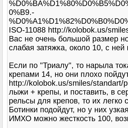
%D0%BA%D1%80%D0%B5%D0
0%B9.-
%D0%A1%D1%82%D0%B0%D0
ISO-11088 http://kolobok.us/smile
Вас не очень большой размер но
слабая затяжка, около 10, с ней
Если по "Триалу", то нарыла то
крепами 14, но они плохо пойду
http://kolobok.us/smiles/standart
лыжи + крепы, и поставить, в с
рельсы для крепов, то их легко 
Ботинки подойдут, но у них узка
ИМХО можно жесткость 100, воз