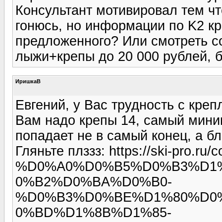
Консультант мотивировал тем чт
гонюсь, но информации по K2 кра
предложенного? Или смотреть с
лыжи+крепы до 20 000 рублей, б
ИришкаВ
Евгений, у Вас трудность с кре
Вам надо крепы 14, самый мини
попадает не в самый конец, а б
Гляньте плззз: https://ski-pro.ru/c
%D0%A0%D0%B5%D0%B3%D1
0%B2%D0%BA%D0%B0-
%D0%B3%D0%BE%D1%80%D0
0%BD%D1%8B%D1%85-