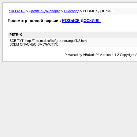
Ski-Pro.Ru
>
Другие виды спорта
>
Сноуборд
> РОЗЫСК ДОСКИ!!!!!
Просмотр полной версии :
РОЗЫСК ДОСКИ!!!!!
PETR-K
ВСЕ ТУТ :http://foto.mail.ru/list/greenorange/1/2.html
ВСЕМ СПАСИБО ЗА УЧАСТИЕ
Powered by vBulletin™ Version 4.1.2 Copyright © 