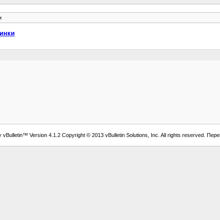
и
инки
vBulletin™ Version 4.1.2 Copyright © 2013 vBulletin Solutions, Inc. All rights reserved. Пер