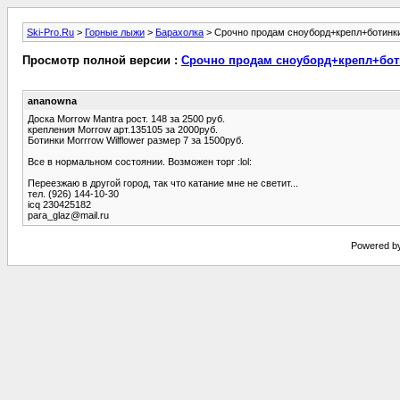
Ski-Pro.Ru
>
Горные лыжи
>
Барахолка
> Срочно продам сноуборд+крепл+ботинк
Просмотр полной версии :
Срочно продам сноуборд+крепл+бот
ananowna
Доска Morrow Mantra рост. 148 за 2500 руб.
крепления Morrow арт.135105 за 2000руб.
Ботинки Morrrow Wilflower размер 7 за 1500руб.
Все в нормальном состоянии. Возможен торг :lol:
Переезжаю в другой город, так что катание мне не светит...
тел. (926) 144-10-30
icq 230425182
para_glaz@mail.ru
Powered by 