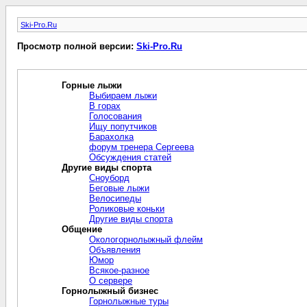
Ski-Pro.Ru
Просмотр полной версии:
Ski-Pro.Ru
Горные лыжи
Выбираем лыжи
В горах
Голосования
Ищу попутчиков
Барахолка
форум тренера Сергеева
Обсуждения статей
Другие виды спорта
Сноуборд
Беговые лыжи
Велосипеды
Роликовые коньки
Другие виды спорта
Общение
Окологорнолыжный флейм
Объявления
Юмор
Всякое-разное
О сервере
Горнолыжный бизнес
Горнолыжные туры