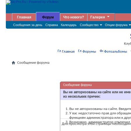
Главная
Форум
Что нового?
Галерея
Сообщения за день
Справка
Календарь
Сообщество
Опции форума
Клу
Главная
Форумы
Фотоальбомы
Сообщение форума
Сообщение форума
Вы не авторизованы на сайте или не име
из нескольких причин:
Вы не авторизованы на сайте. Введит
У вас недостаточно прав для обращен
функциям администратора или к др
Возможно, администратор отключил в
Для просмотра этой страницы необходи