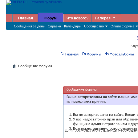
Главная
Форум
Что нового?
Галерея
Сообщения за день
Справка
Календарь
Сообщество
Опции форума
Клу
Главная
Форумы
Фотоальбомы
Сообщение форума
Сообщение форума
Вы не авторизованы на сайте или не име
из нескольких причин:
Вы не авторизованы на сайте. Введит
У вас недостаточно прав для обращен
функциям администратора или к др
Возможно, администратор отключил в
Для просмотра этой страницы необходи