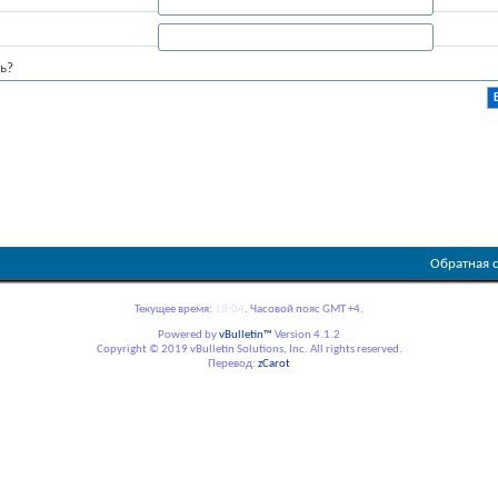
ь?
Обратная 
Текущее время:
18:04
. Часовой пояс GMT +4.
Powered by
vBulletin™
Version 4.1.2
Copyright © 2019 vBulletin Solutions, Inc. All rights reserved.
Перевод:
zCarot