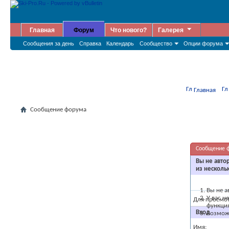
Главная
Форум
Что нового?
Галерея
Сообщения за день
Справка
Календарь
Сообщество
Опции форума
Главная
Сообщение форума
Сообщение 
Вы не авто
из несколь
Вы не а
У вас н
Для просмо
функци
Вход
Возможн
Имя: