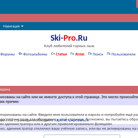
Навигация
Ski-
Pro
.Ru
Клуб любителей горных лыж
Форумы
Фотоальбомы
Статьи
Атлас
Поиск
Пользователи
форума
ризованы на сайте или не имеете доступа к этой странице. Это могло произойт
ких причин:
вторизованы на сайте. Введите имя пользователя и пароль и попробуйте ещё ра
едостаточно прав для обращения к этой странице. Возможно, вы пытаетесь обра
тра этой страницы необходимо
зарегистрироваться
.
ям администратора или к другим привилегированным функциям.
о, администратор отключил вашу учётную запись, или вы не активированы на с