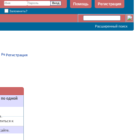
Помощь
Регистрация
Запомнить?
Расширенный поиск
Регистрация
и по одной
з.
титься к
айте.