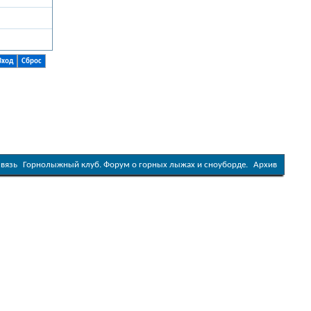
связь
Горнолыжный клуб. Форум о горных лыжах и сноуборде.
Архив