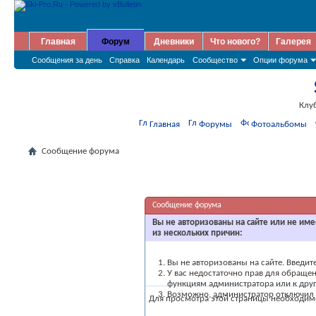
Главная
Форум
Дневники
Что нового?
Галерея
Сообщения за день
Справка
Календарь
Сообщество
Опции форума
Клу
Главная
Форумы
Фотоальбомы
Сообщение форума
Сообщение форума
Вы не авторизованы на сайте или не име
из нескольких причин:
Вы не авторизованы на сайте. Введит
У вас недостаточно прав для обращен
функциям администратора или к др
Возможно, администратор отключил в
Для просмотра этой страницы необходи