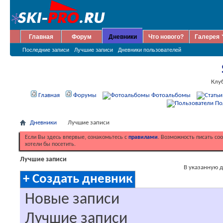
Главная
Форум
Дневники
Что нового?
Галерея
Последние записи
Лучшие записи
Дневники пользователей
Клу
Главная
Форумы
Фотоальбомы
По
Дневники
Лучшие записи
Если Вы здесь впервые, ознакомьтесь с
правилами
. Возможность писать со
хотели бы посетить.
Лучшие записи
В указанную д
+
Создать дневник
Новые записи
Лучшие записи