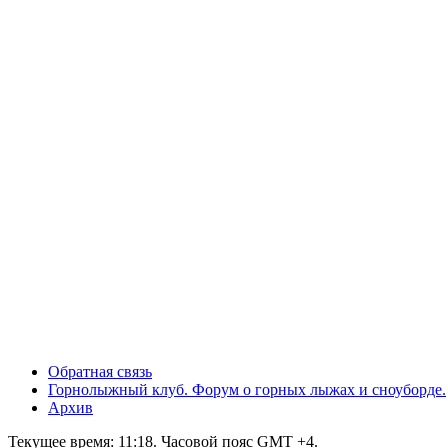
Обратная связь
Горнолыжный клуб. Форум о горных лыжах и сноуборде.
Архив
Текущее время:
11:18
. Часовой пояс GMT +4.