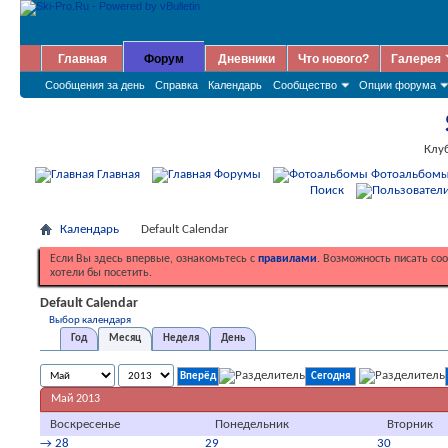
Главная
Форум
Дневники
Что нового?
Галерея
Сообщения за день
Справка
Календарь
Сообщество
Опции форума
Клу
Главная
Форумы
Фотоальбом
Поиск
Календарь
Default Calendar
Если Вы здесь впервые, ознакомьтесь с
правилами
. Возможность писать со
хотели бы посетить.
Default Calendar
Выбор календаря
Год
Месяц
Неделя
День
Сегодня
Май 2013
Воскресенье
Понедельник
Вторник
→
28
29
30