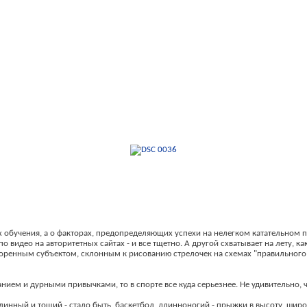
х обучения, а о факторах, предопределяющих успехи на нелегком катательном 
о видео на авторитетных сайтах - и все тщетно. А другой схватывает на лету, к
воренным субъектом, склонным к рисованию стрелочек на схемах "правильного п
нием и дурными привычками, то в спорте все куда серьезнее. Не удивительно,
инный и тощий - стало быть, баскетбол, длинноногий - прыжки в высоту, широк