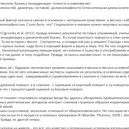
ескому балансу (координация, точность и равновесие);
ечностей, диаметры суставов), долихоморфности (относительная длина конечн
й фактор оказался связан в основном с моторными качествами, и весьма сла
лихоморфностью. Стало быть, что? Соцреализм и никаких кожно-жировых излиш
grovsky et al, 2012), правда помимо результатов тестовых упражнений, учитывали
оординация и динамический баланс. В случае короткого поворота к этим каче
Та же история с весом... Смотрите-ка, а складки как раз и мешают! Гораздо сил
а горных лыжах, надо быть в хорошей форме и жрать в меру. Кто бы мог подума
13), техничные катальщики меньше курят, не склонны к пьянству и употреблени
 так далее, и тому подобное. Правда, осталось неизвестным: то ли покатушки
ие приемы.
вязь их с будущим техническим уровнем оказывается весьма и весьма условной. 
ние, после чего независимые эксперты оценили их результаты в освоении отд
еще один курс, завершившийся соревнованиями в слаломе и слаломе-гиганте.
а длинный поворот, а в слаломе - с оценками за короткий поворот и за поворо
е что с прошлогодней оценкой за базовый поворот.
й-то момент спортивным медикам вроде бы удалось обнаружить принципиально 
ельных рентгеновских аппаратах контраст снимков странным образом коррелиру
й яркий.
кани спортсменов, несколько отличный от общечеловеческого. Но сенсации не 
ок на кости в процессе усиленных тренировок (R.Nikander, P.Kannus, 2008 ). 
 Правда, из другой оперы.
 складок на животе - это всё, что известно о потенциально успешном катальщике