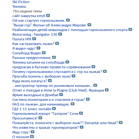
Ski-Fiction
Техника
Последние темы
сайт накрутка ютуб
Ой как стартует горнолыжник.
"Выше гор" Фильм об Александре Жирове.
Реабилитация детей-инвалидов с помощью горнолыжного спорта
Велосипед - Navigator 530
Палата №6
Как застраховать лыжи?
Я видел чудо!
Сноуборд Видео
Разные предпочтения.
Техника катания на сноуборде
предлагаю в Кусково провести соревнования
Почему горнолыжники спускаются с гор на лыжах?
Просьба помочь с выбором лыж)
Куда ехать кататься?
...инструктор-тренер по роликовым конькам...
Отчет о поездке в Aime la Plagne (Club Med), Франция
Яркие выходные в Домбае
Система мониторинга и спасения в горах!
FAQ по лыжам, для начинающих.
ГДЗ 1-11 класс онлайн
Горнолыжный курорт "Газпром" Сочи
Просыпаемся!
Пожалуйста, помогите с выбором лыж!!! Dynastar или Head?
Что известно о крахах туроператоров?
Ищу гору!
О музыке