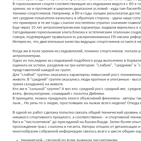
В горнолыжном спорте соответствующие исследования ведутся с 60-х г
зрения, но и протекает в широком диапазоне условий - куда там баскет
техники спортсменов. Например, в 80-е годы лучших результатов дости
лет средние показатели качнулись в обратную сторону - удача чаще с
что примерно в те же годы слалом постепенно утратил значение главной
Еще через 10 лет антропометрические параметры лидеров вернулись к зо
Сегодняшняя горнолыжная элита близка к эстетическим эталонам соцре
говоря, подтверждает правильность раскритикованных FIS-овских рефор
Интересно, что двигательные качества ведущих спортсменов остаются н
Когда же в поле зрения исследователей, помимо спортсменов, попали р
антропометрии.
Одно из последних исследований подобного рода выполнено в Хорватии 
оценила их успехи, разделив на три категории: "слабую", "среднюю" и
представителей каждой из групп.
Для "слабой" группы оказались характерны невысокий рост, пониженны
животе. В "средней" группе оказались люди крупные и упитанные - выс
тремя складками) на животе.
Кто же в "сильной" группе? А вот кто: средний рост, средний вес, сред
взять, физкультурник, сошедший с полотна Дейнеки.
В принципе, можно придумать много объяснений феномена - авторы так 
лыж... Но речь-то о людях, простоявших на лыжах всего неделю! Откуда
В одной из работ сделана попытка связать общий технический уровень 
никакого спортивного прошлого, а соответственно - и спортивной техн
бега и "пистолетиков" до приседаний на балансборде. Затем более опы
прохождение трасс слалома и гиганта. Авторы отошли от детализации 
многообразие собранной информации свелось всего к шести общим оц
технической - сводной по всем лыжным дисциплинам;