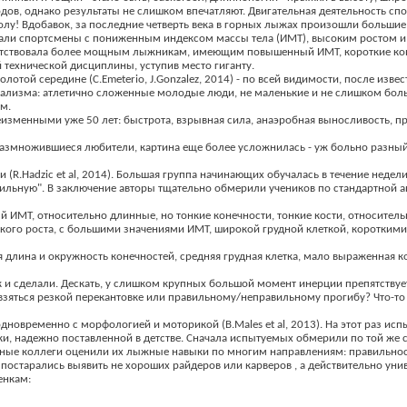
одов, однако результаты не слишком впечатляют. Двигательная деятельность с
болу! Вдобавок, за последние четверть века в горных лыжах произошли большие
гали спортсмены с пониженным индексом массы тела (ИМТ), высоким ростом и 
опутствовала более мощным лыжникам, имеющим повышенный ИМТ, короткие коне
 технической дисциплины, уступив место гиганту.
лотой середине (C.Emeterio, J.Gonzalez, 2014) - по всей видимости, после из
ализма: атлетично сложенные молодые люди, не маленькие и не слишком больш
м.
еизменными уже 50 лет: быстрота, взрывная сила, анаэробная выносливость, п
азмножившиеся любители, картина еще более усложнилась - уж больно разный на
(R.Hadzic et al, 2014). Большая группа начинающих обучалась в течение недел
 "сильную". В заключение авторы тщательно обмерили учеников по стандартной
й ИМТ, относительно длинные, но тонкие конечности, тонкие кости, относител
окого роста, с большими значениями ИМТ, широкой грудной клеткой, короткими
няя длина и окружность конечностей, средняя грудная клетка, мало выраженная 
и сделали. Дескать, у слишком крупных большой момент инерции препятствует 
 взяться резкой перекантовке или правильному/неправильному прогибу? Что-то 
одновременно с морфологией и моторикой (B.Males et al, 2013). На этот раз 
ики, надежно поставленной в детстве. Сначала испытуемых обмерили по той же 
тные коллеги оценили их лыжные навыки по многим направлениям: правильность
и постарались выявить не хороших райдеров или карверов , а действительно у
енкам: