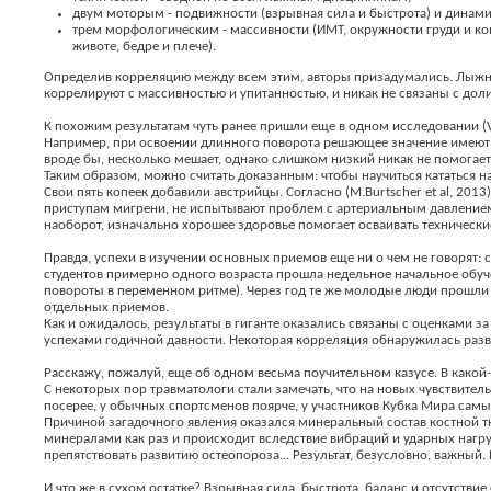
двум моторым - подвижности (взрывная сила и быстрота) и динамич
трем морфологическим - массивности (ИМТ, окружности груди и кон
животе, бедре и плече).
Определив корреляцию между всем этим, авторы призадумались. Лыжны
коррелируют с массивностью и упитанностью, и никак не связаны с до
К похожим результатам чуть ранее пришли еще в одном исследовании (V.Ci
Например, при освоении длинного поворота решающее значение имеют к
вроде бы, несколько мешает, однако слишком низкий никак не помогает. 
Таким образом, можно считать доказанным: чтобы научиться кататься н
Свои пять копеек добавили австрийцы. Согласно (M.Burtscher et al, 20
приступам мигрени, не испытывают проблем с артериальным давлением и
наоборот, изначально хорошее здоровье помогает осваивать техническ
Правда, успехи в изучении основных приемов еще ни о чем не говорят: с
студентов примерно одного возраста прошла недельное начальное обуче
повороты в переменном ритме). Через год те же молодые люди прошли 
отдельных приемов.
Как и ожидалось, результаты в гиганте оказались связаны с оценками з
успехами годичной давности. Некоторая корреляция обнаружилась разв
Расскажу, пожалуй, еще об одном весьма поучительном казусе. В како
С некоторых пор травматологи стали замечать, что на новых чувствит
посерее, у обычных спортсменов поярче, у участников Кубка Мира самы
Причиной загадочного явления оказался минеральный состав костной т
минералами как раз и происходит вследствие вибраций и ударных нагруз
препятствовать развитию остеопороза... Результат, безусловно, важный.
И что же в сухом остатке? Взрывная сила, быстрота, баланс и отсутствие