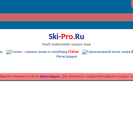
Ski-
Pro
.Ru
Клуб любителей горных лыж
мы
Статьи
А
Регистрация
общения появляется после
регистрации
. Для просмотра сообщений выберите раздел, к