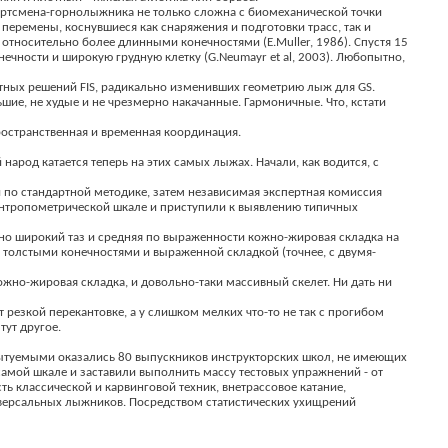
портсмена-горнолыжника не только сложна с биомеханической точки
 перемены, коснувшиеся как снаряжения и подготовки трасс, так и
относительно более длинными конечностями (E.Muller, 1986). Спустя 15
чности и широкую грудную клетку (G.Neumayr et al, 2003). Любопытно,
вестных решений FIS, радикально изменивших геометрию лыж для GS.
ие, не худые и не чрезмерно накачанные. Гармоничные. Что, кстати
ространственная и временная координация.
род катается теперь на этих самых лыжах. Начали, как водится, с
и по стандартной методике, затем независимая экспертная комиссия
 антропометрической шкале и приступили к выявлению типичных
ьно широкий таз и средняя по выраженности кожно-жировая складка на
 толстыми конечностями и выраженной складкой (точнее, с двумя-
кожно-жировая складка, и довольно-таки массивный скелет. Ни дать ни
резкой перекантовке, а у слишком мелких что-то не так с прогибом
тут другое.
испытуемыми оказались 80 выпускников инструкторских школ, не имеющих
самой шкале и заставили выполнить массу тестовых упражнений - от
 классической и карвинговой техник, внетрассовое катание,
ниверсальных лыжников. Посредством статистических ухищрений