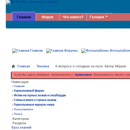
Главная
Форум
Что нового?
Галерея
Главная
Форумы
Фотоальбо
Главная
Техника
К вопросу о складках на пузе. Автор Skipper.
Если Вы здесь впервые, ознакомьтесь с
правилами
. Возможность писать со
Навигация
»
Главная
»
Горнолыжный форум
»
Фотки на горных лыжах и сноубордах
»
Статьи и книги о горных лыжах
»
Горнолыжные курорты мира
»
Пользователи
»
Поиск
Категории
Разделы
База знаний