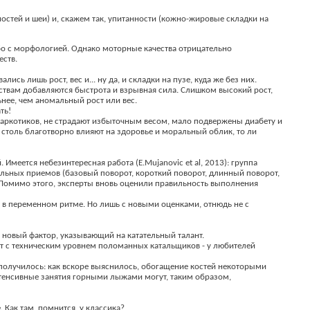
остей и шеи) и, скажем так, упитанности (кожно-жировые складки на
бо с морфологией. Однако моторные качества отрицательно
еств.
сь лишь рост, вес и... ну да, и складки на пузе, куда же без них.
ствам добавляются быстрота и взрывная сила. Слишком высокий рост,
ьнее, чем аномальный рост или вес.
ть!
ю наркотиков, не страдают избыточным весом, мало подвержены диабету и
 столь благотворно влияют на здоровье и моральный облик, то ли
Имеется небезинтересная работа (E.Mujanovic et al, 2013): группа
ельных приемов (базовый поворот, короткий поворот, длинный поворот,
 Помимо этого, эксперты вновь оценили правильность выполнения
ты в переменном ритме. Но лишь с новыми оценками, отнюдь не с
новый фактор, указывающий на катательный талант.
ет с техническим уровнем поломанных катальщиков - у любителей
получилось: как вскоре выяснилось, обогащение костей некоторыми
Интенсивные занятия горными лыжами могут, таким образом,
. Как там, помнится, у классика?