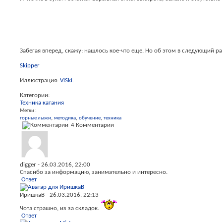
Забегая вперед, скажу: нашлось кое-что еще. Но об этом в следующий ра
Skipper
Иллюстрация:
ViSki
.
Категории:
Техника катания
Метки :
горные лыжи
методика
обучение
техника
4 Комментарии
digger
-
26.03.2016,
22:00
Спасибо за информацию, занимательно и интересно.
Ответ
ИришкаВ
-
26.03.2016,
22:13
Чота страшно, из за складок.
Ответ