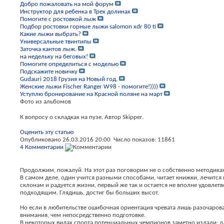
Добро пожаловать на мой форум
Инструктор для ребенка в Трех долинах
Помогите с ростовкой лыж
Подбор ростовки горные лыжи salomon xdr 80 ti
Какие лыжи выбрать?
Универсальные твинтипы
Заточка кантов лыж.
на недельку на беговых!
Помогите определиться с моделью
Подскажите новичку
Gudauri 2018 Грузия на Новый год.
Женские лыжи Fischer Ranger W98 - помогите!))))
Уступлю бронирование на Красной поляне на март
Фото из альбомов
К вопросу о складках на пузе. Автор Skipper.
Оценить эту статью
Опубликовано 26.03.2016 20:00 Число показов: 11861
4 Комментарии
Продолжим, пожалуй. На этот раз поговорим не о собственно методика
В самом деле, один учится разными способами, читает книжки, лечится п
склонам и радуется жизни, первый же так и остается не вполне удовлет
подходящим. Глядишь, достиг бы больших высот.
Но если в любительстве ошибочная ориентация чревата лишь разочарова
внимания, чем непосредственно подготовке.
В некоторых видах спорта потенциальных чемпионов заметно издали: дл