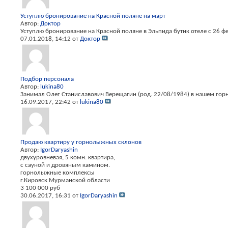
Уступлю бронирование на Красной поляне на март
Автор:
Доктор
Уступлю бронирование на Красной поляне в Эльпида бутик отеле с 26 фе
07.01.2018,
14:12
от
Доктор
Подбор персонала
Автор:
lukina80
Занимал Олег Станиславович Верещагин (род. 22/08/1984) в нашем гор
16.09.2017,
22:42
от
lukina80
Продаю квартиру у горнолыжных склонов
Автор:
IgorDaryashin
двухуровневая, 5 комн. квартира,
с сауной и дровяным камином.
горнолыжные комплексы
г.Кировск Мурманской области
3 100 000 руб
30.06.2017,
16:31
от
IgorDaryashin