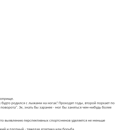
поприще.
ак будто родился с лыжами на ногах! Проходят годы, второй порхает по
оворота". Эх, знать бы заранее - мог бы заняться чем-нибудь более
 что выявлению перспективных спортсменов уделяется не меньше
ий и плотный - тяжелая атлетика или борьба.