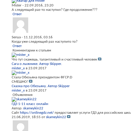
Mister
-
22.09.2016,
23:20
А следующий раз-то наступил? Где продолжение???
Ответ
Senya
-
11.12.2016,
03:16
Когда уже следующий раз наступито то?
Ответ
Комментарии к статьям
Что тут скажешь, талантливый и счастливый человек
Сага о лыжнике. Автор Skipper.
mister_x
в 23.09.2017
Стала Обезьяна президентом ФГСР:D
СМЕШНО!
Сказка про Обезьяну. Автор Skipper
mister_x
в 23.09.2017
Объявления
ГДЗ 1-11 класс онлайн
Автор:
skameykin22
Сайт
https://onlinegdz.net/
предоставляет услуги ГДЗ для российских шко
21.06.2019,
18:55
от
skameykin22