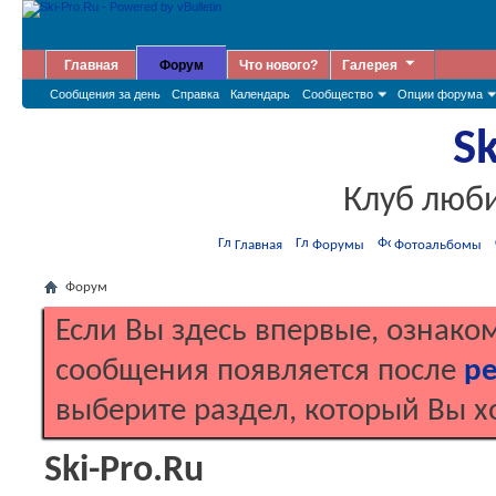
Главная
Форум
Что нового?
Галерея
Сообщения за день
Справка
Календарь
Сообщество
Опции форума
Sk
Клуб люб
Главная
Форумы
Фотоальбомы
Форум
Если Вы здесь впервые, ознако
сообщения появляется после
ре
выберите раздел, который Вы х
Ski-Pro.Ru