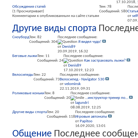
17.10.2018,
Обсуждения статей
Тем: 78
После
(1 Просматривает)
Сообщений: 580
Статья
Комментарии к опубликованным на сайте статьям
от
sel
07.09
Другие виды спорта
Последн
Сноуборд
Тем: 82
Последнее сообщение:
Сообщений: 304
Я видел чудо!
от
Denis89
20.09.2019,
16:32
Беговые лыжи
Тем: 11
Последнее сообщение:
Сообщений: 24
Как застраховать лыжи?
от
Denis89
17.10.2019,
12:23
Велосипеды
Тем: 22
Последнее сообщение:
Сообщений: 73
Велосипед - Navigator 530
от
velominsk
22.11.2019,
09:31
Роликовые коньки
Тем: 8
Последнее сообщение:
Сообщений: 20
...инструктор-тренер по...
от
lagundri
08.08.2019,
12:25
Другие виды спорта
Тем: 20
Последнее сообщение:
Сообщений: 118
Игровые автоматы
от
Papitoo
16.09.2020,
13:01
Общение
Последнее сообще