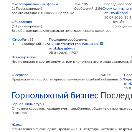
Окологорнолыжный флейм
Тем: 135
Последнее сооб
(1 Просматривает)
Сообщений: 2,560
Хочу купить поп
все что связано с лыжами и не только
от
katyaikhorol
30.07.2020,
13:1
Объявления
Тем: 65
(1 Просматривает)
Сообщений:
Все объявления исключительно некоммерческого характера!
Юмор
Тем: 56
Последнее сообщение:
:)
Сообщений: 176
Ой как стартует горнолыжник.
от
xkdjpyzgbwav
28.01.2020,
17:37
Всякое-разное
Что не попало в другие форумы, или в конечном итоге сюда свалилось )
О сервере
Тем: 14
Посл
Предложения по работе сервера, замечания, ошибки
Сообщений: 57
Серв
от
H
15.0
Горнолыжный бизнес
Послед
Горнолыжные туры
Описания курортов, горящие туры, авиабилеты, общение с туроператор
"Ски-Про".
Жилье
Объявления о съеме, сдаче, аренде жилья - квартиры, коттеджи, апарта