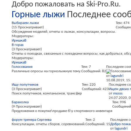
Добро пожаловать на Ski-Pro.Ru.
Горные лыжи
Последнее соо
Выбираем лыжи
Тем: 474
(15 Просматривает)
Сообщени
Обсуждение моделей, отчеты о лыжах, консультации, вопросы.
Модераторы:
ИришкаВ
В горах
(3 Просматривает)
Отчеты о поездках, связанные с поездками вопросы, как добраться, обс
Модераторы:
ИришкаВ
Голосования
Тем: 7
Последнее соо
Различные опросы на горнолыжную тему.
Сообщений: 82
от
lagundri
10.08.2019,
15
Ищу попутчиков
Тем: 220
Последнее с
(3 Просматривает)
Сообщений: 423
Ищем двоих п
Поиск попутчиков, компаньонов, трансфер
от
mosss
24.07.2020,
0
Барахолка
Тем: 996
(9 Просматривает)
Сообщений:
Предложения о покупке\продаже б\у спортивного инвентаря
форум тренера Сергеева
Тем: 2
Последнее с
Консультации, отчеты сборов, соревнований.
Сообщений: 15
Добро пожал
от
lagundri