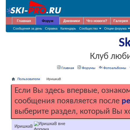
Главная
Форум
Дневники
Что нового?
Галерея
Сообщения за день
Справка
Календарь
Сообщество
Опции форума
Sk
Клуб люб
Главная
Форумы
Фотоальбомы
Пользователи
ИришкаВ
Если Вы здесь впервые, ознако
сообщения появляется после
ре
выберите раздел, который Вы х
ИришкаВ