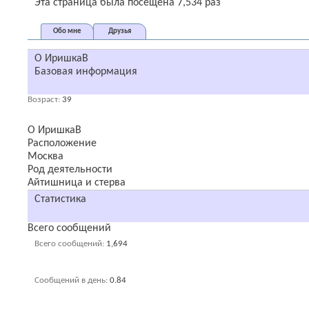
Admin
Alevs
Anton
cay1988
digger
Mister
skimen
staron
STRANN
Эта страница была посещена
7,534
раз
Обо мне
Друзья
О ИришкаВ
Базовая информация
Возраст
39
О ИришкаВ
Расположение
Москва
Род деятельности
Айтишница и стерва
Статистика
Всего сообщений
Всего сообщений
1,694
Сообщений в день
0.84