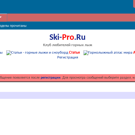
азделы прочитаны
Ski-
Pro
.Ru
Клуб любителей горных лыж
мы
Статьи
А
Регистрация
общения появляется после
регистрации
. Для просмотра сообщений выберите раздел, к