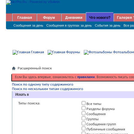
Главная
Форум
Дневники
Что нового?
Галерея
Сообщения за день
Сообщения в группах за день
События за день
Все р
Главная
Форумы
Фотоальбо
Расширенный поиск
Если Вы здесь впервые, ознакомьтесь с
правилами
. Возможность писать со
Поиск по одному типу содержимого
Поиск по нескольким типам содержимого
Искать в
Типы поиска:
Все типы
Разделы форума
Сообщения
Группы
Сообщения групп
Публичные сообщения