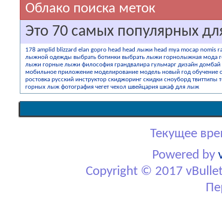
Облако поиска меток
Это 70 самых популярных дл
178
amplid
blizzard
elan
gopro
head
head лыжи head mya
mocap
nomis
r
лыжной одежды
выбрать ботинки
выбрать лыжи
горнолыжная мода
лыжи
горные лыжи философия
грандвалира
гульмарг
дизайн
домбай
мобильное приложение
моделирование
модель
новый год
обучение
ростовка
русский инструктор
скиджоринг
скидки
сноуборд
твиттипы
горных лыж
фотография
чегет
чехол
швейцария
шкаф для лыж
Текущее вре
Powered by
Copyright © 2017 vBulletin
Пе