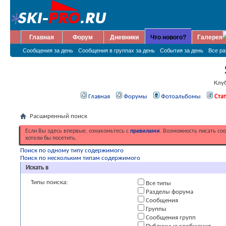
Главная
Форум
Дневники
Что нового?
Галерея
Сообщения за день
Сообщения в группах за день
События за день
Все р
Клу
Главная
Форумы
Фотоальбомы
Ста
Расширенный поиск
Если Вы здесь впервые, ознакомьтесь с
правилами
. Возможность писать со
хотели бы посетить.
Поиск по одному типу содержимого
Поиск по нескольким типам содержимого
Искать в
Типы поиска:
Все типы
Разделы форума
Сообщения
Группы
Сообщения групп