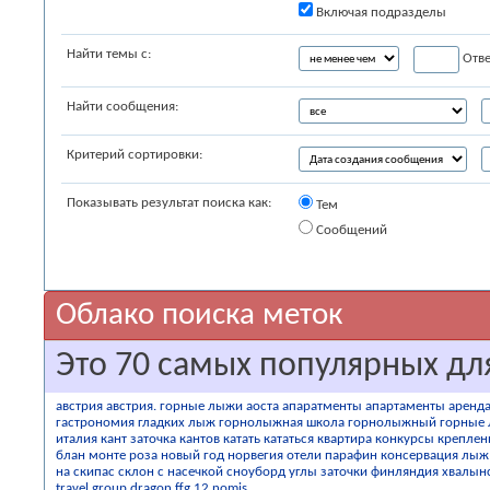
Включая подразделы
Найти темы с:
Отве
Найти сообщения:
Критерий сортировки:
Показывать результат поиска как:
Тем
Сообщений
Облако поиска меток
Это 70 самых популярных дл
австрия
австрия. горные лыжи
аоста
апаратменты
апартаменты
аренд
гастрономия
гладких лыж
горнолыжная школа
горнолыжный
горные
италия
кант заточка кантов
катать
кататься
квартира
конкурсы
креплен
блан
монте роза
новый год
норвегия
отели
парафин консервация лыж
на скипас
склон
с насечкой
сноуборд
углы заточки
финляндия
хвалын
travel group
dragon
ffg 12
nomis