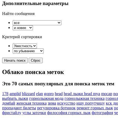
Дополнительные параметры
Найти сообщения
Критерий сортировки
Облако поиска меток
Это 70 самых популярных для поиска меток тем
178
amplid
blizzard
elan
gopro
head
head лыжи head mya
mocap
no
выбрать лыжи
горнолыжная мода
горнолыжная техника
горно
домбай
женская техника
зима
искусство
ищу попутчицу
кск д
пропадают билеты
регулировка ботинок
ремонт горных лыж
р
фристайлу
углы заточки
философия горных лыж
фотография
че