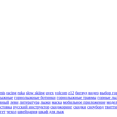
mis
racing
ruka
slow skiing
uvex
volcom
z12
бигвуд
видео
выбор го
лыжные
горнолыжные ботинки
горнолыжные травмы
горные л
ивный
леви
литература
лыжи
маска
мобильное приложение
моде
остовка
русский инструктор
скиджоринг
скидки
сноуборд
твитт
гет
чехол
швейцария
шкаф для лыж