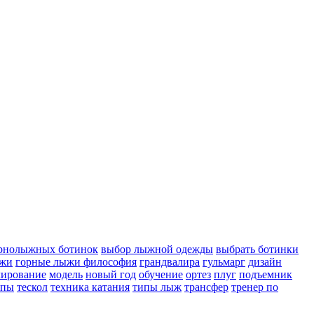
рнолыжных ботинок
выбор лыжной одежды
выбрать ботинки
ыжи
горные лыжи философия
грандвалира
гульмарг
дизайн
лирование
модель
новый год
обучение
ортез
плуг
подъемник
ипы
тескол
техника катания
типы лыж
трансфер
тренер по