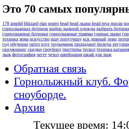
Это 70 самых популярны
178
amplid
blizzard
elan
gopro
head
head лыжи head mya
mocap
no
горнолыжных ботинок
выбор лыжной одежды
выбрать ботинк
горнолыжные ботинки
горнолыжные травмы
горные лыжи
го
техника
зима
искусство
ищу попутчицу
кск дивный
леви
литер
год
обучение
ортез
плуг
подъемник
пропадают билеты
регулир
скиджоринг
скидки
сноуборд
твиттипы
тескол
техника катания
лыж
фотография
чегет
чехол
швейцария
шкаф для лыж
Обратная связь
Горнолыжный клуб. Фо
сноуборде.
Архив
Текущее время:
14: