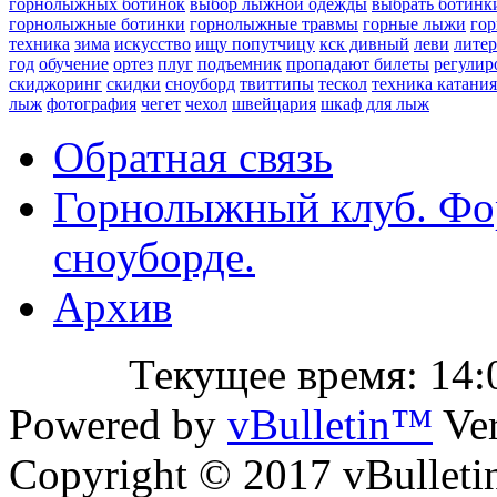
горнолыжных ботинок
выбор лыжной одежды
выбрать ботинк
горнолыжные ботинки
горнолыжные травмы
горные лыжи
го
техника
зима
искусство
ищу попутчицу
кск дивный
леви
литер
год
обучение
ортез
плуг
подъемник
пропадают билеты
регулир
скиджоринг
скидки
сноуборд
твиттипы
тескол
техника катания
лыж
фотография
чегет
чехол
швейцария
шкаф для лыж
Обратная связь
Горнолыжный клуб. Фо
сноуборде.
Архив
Текущее время:
14:
Powered by
vBulletin™
Ver
Copyright © 2017 vBulletin 