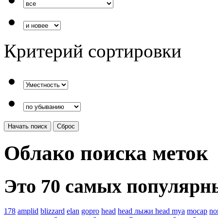
Критерий сортировки
Облако поиска меток
Это 70 самых популярны
178
amplid
blizzard
elan
gopro
head
head лыжи head mya
mocap
no