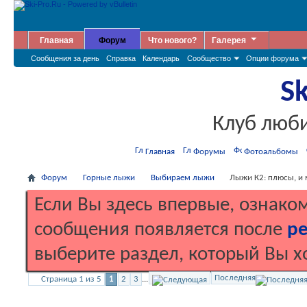
Главная
Форум
Что нового?
Галерея
Сообщения за день
Справка
Календарь
Сообщество
Опции форума
Sk
Клуб люб
Главная
Форумы
Фотоальбомы
Форум
Горные лыжи
Выбираем лыжи
Лыжи К2: плюсы, и
Если Вы здесь впервые, ознако
сообщения появляется после
ре
выберите раздел, который Вы х
Последняя
Страница 1 из 5
1
2
3
...