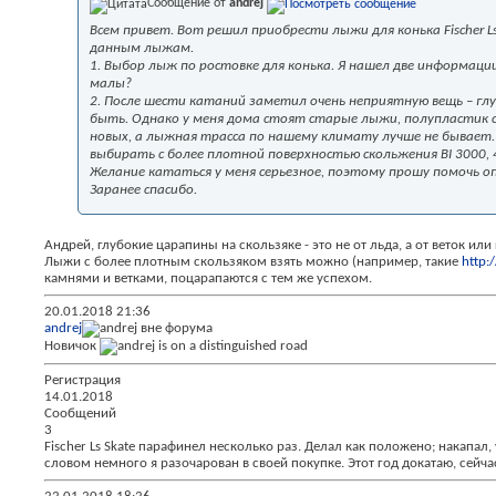
Сообщение от
andrej
Всем привет. Вот решил приобрести лыжи для конька Fischer L
данным лыжам.
1. Выбор лыж по ростовке для конька. Я нашел две информации.
малы?
2. После шести катаний заметил очень неприятную вещь – глу
быть. Однако у меня дома стоят старые лыжи, полупластик с д
новых, а лыжная трасса по нашему климату лучше не бывает.
выбирать с более плотной поверхностью скольжения BI 3000, 
Желание кататься у меня серьезное, поэтому прошу помочь о
Заранее спасибо.
Андрей, глубокие царапины на скользяке - это не от льда, а от веток и
Лыжи с более плотным скользяком взять можно (например, такие
http:
камнями и ветками, поцарапаются с тем же успехом.
20.01.2018
21:36
andrej
Новичок
Регистрация
14.01.2018
Сообщений
3
Fischer Ls Skate парафинел несколько раз. Делал как положено; накапал
словом немного я разочарован в своей покупке. Этот год докатаю, сейча