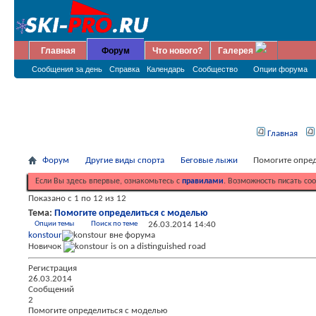
Главная
Форум
Что нового?
Галерея
Сообщения за день
Справка
Календарь
Сообщество
Опции форума
Главная
Форум
Другие виды спорта
Беговые лыжи
Помогите опред
Если Вы здесь впервые, ознакомьтесь с
правилами
. Возможность писать со
Показано с 1 по 12 из 12
Тема:
Помогите определиться с моделью
Опции темы
Поиск по теме
26.03.2014
14:40
konstour
Новичок
Регистрация
26.03.2014
Сообщений
2
Помогите определиться с моделью