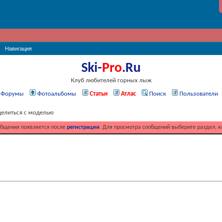
Навигация
Ski-
Pro
.Ru
Клуб любителей горных лыж
Форумы
Фотоальбомы
Статьи
Атлас
Поиск
Пользователи
елиться с моделью
общения появляется после
регистрации
. Для просмотра сообщений выберите раздел, к