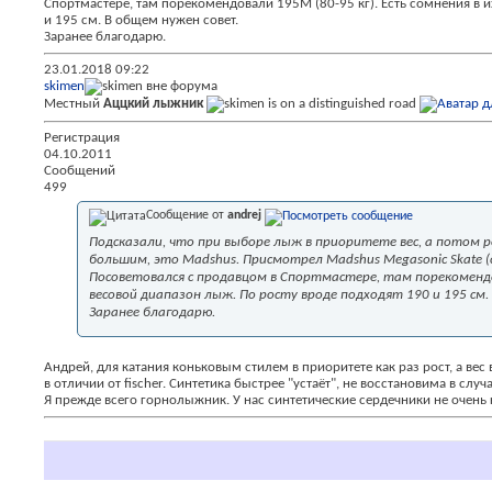
Спортмастере, там порекомендовали 195М (80-95 кг). Есть сомнения в и
и 195 см. В общем нужен совет.
Заранее благодарю.
23.01.2018
09:22
skimen
Местный
Аццкий лыжник
Регистрация
04.10.2011
Сообщений
499
Сообщение от
andrej
Подсказали, что при выборе лыж в приоритете вес, а потом ро
большим, это Madshus. Присмотрел Madshus Megasonic Skate (сер
Посоветовался с продавцом в Спортмастере, там порекомендова
весовой диапазон лыж. По росту вроде подходят 190 и 195 см.
Заранее благодарю.
Андрей, для катания коньковым стилем в приоритете как раз рост, а вес 
в отличии от fischer. Синтетика быстрее "устаёт", не восстановима в случ
Я прежде всего горнолыжник. У нас синтетические сердечники не очень 