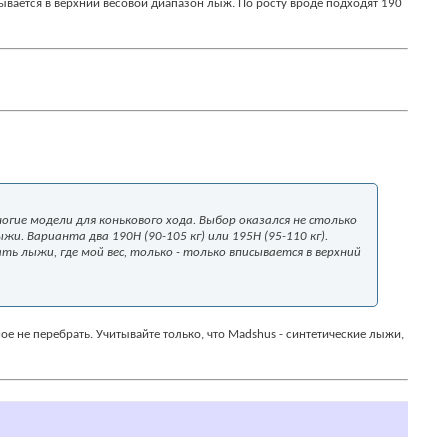
сывается в верхний весовой диапазон лыж. По росту вроде подходят 190
огие модели для конькового хода. Выбор оказался не столько
жи. Варианта два 190Н (90-105 кг) или 195Н (95-110 кг).
ть лыжи, где мой вес, только - только вписывается в верхний
ное не перебрать. Учитывайте только, что Madshus - синтетические лыжи,