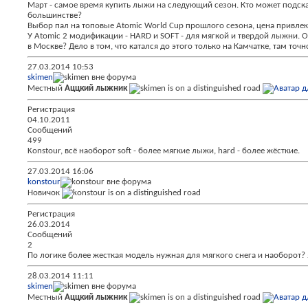
Март - самое время купить лыжи на следующий сезон. Кто может подск
большинстве?
Выбор пал на топовые Atomic World Cup прошлого сезона, цена привлекат
У Atomic 2 модификации - HARD и SOFT - для мягкой и твердой лыжни. От
в Москве? Дело в том, что катался до этого только на Камчатке, там то
27.03.2014
10:53
skimen
Местный
Аццкий лыжник
Регистрация
04.10.2011
Сообщений
499
Konstour, всё наоборот soft - более мягкие лыжи, hard - более жёсткие.
27.03.2014
16:06
konstour
Новичок
Регистрация
26.03.2014
Сообщений
2
По логике более жесткая модель нужная для мягкого снега и наоборот?
28.03.2014
11:11
skimen
Местный
Аццкий лыжник