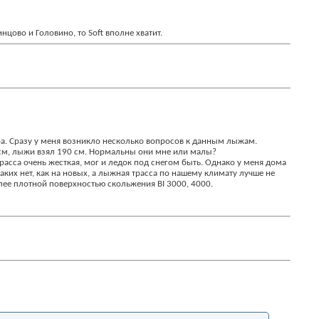
нцово и Головино, то Soft вполне хватит.
бора. Сразу у меня возникло несколько вопросов к данным лыжам.
4 см, лыжи взял 190 см. Нормальны они мне или малы?
трасса очень жесткая, мог и ледок под снегом быть. Однако у меня дома
таких нет, как на новых, а лыжная трасса по нашему климату лучше не
олее плотной поверхностью скольжения BI 3000, 4000.