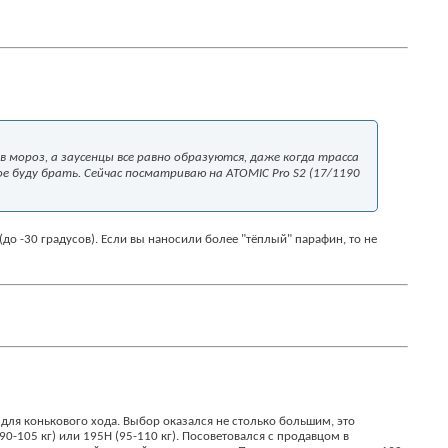
 в мороз, а заусенцы все равно образуются, даже когда трасса
е буду брать. Сейчас посматриваю на ATOMIC Pro S2 (17/1
190
о -30 градусов). Если вы наносили более "тёплый" парафин, то не
 для конькового хода. Выбор оказался не столько большим, это
90-105 кг) или 195Н (95-110 кг). Посоветовался с продавцом в