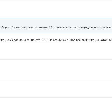
аоборот? я неправильно понимаю? В итоге, если возьму хард для подготовле
мика, но у саломона точно есть (SG). На атомиках пишут вес лыжника, на который