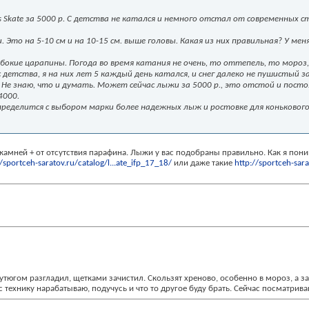
s Skate за 5000 р. С детства не катался и немного отстал от современных с
 Это на 5-10 см и на 10-15 см. выше головы. Какая из них правильная? У ме
бокие царапины. Погода во время катания не очень, то оттепель, то мороз,
етства, я на них лет 5 каждый день катался, и снег далеко не пушистый за
 Не знаю, что и думать. Может сейчас лыжи за 5000 р., это отстой и пост
4000.
пределится с выбором марки более надежных лыж и ростовке для конькового
ли камней + от отсутствия парафина. Лыжи у вас подобраны правильно. Как я пон
//sportceh-saratov.ru/catalog/l...ate_ifp_17_18/
или даже такие
http://sportceh-sara
, утюгом разгладил, щетками зачистил. Скользят хреново, особенно в мороз, а 
с технику нарабатываю, подучусь и что то другое буду брать. Сейчас посматрива