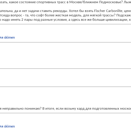
азать, какое состояние спортивных трасс в Москве/ближнем Подмосковье? Лыжн
ельна, да и нет задачи ставить рекорды. Хотел бы взять Fischer Carbonlite, ц
сюда вопрос - та, что софт более жесткая модель, для мягкой трассы? Подскажи
чно надо иметь 2 пары под разные условия, а здесь все же больше цивилизации,
 я неправильно понимаю? В итоге, если возьму хард для подготовленных москов