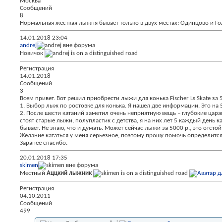
Москва
Сообщений
8
Нормальная жесткая лыжня бывает только в двух местах: Одинцово и Голов
14.01.2018
23:04
andrej
Новичок
Регистрация
14.01.2018
Сообщений
3
Всем привет. Вот решил приобрести лыжи для конька Fischer Ls Skate за
1. Выбор лыж по ростовке для конька. Я нашел две информации. Это на 
2. После шести катаний заметил очень неприятную вещь – глубокие царап
стоят старые лыжи, полупластик с детства, я на них лет 5 каждый день к
бывает. Не знаю, что и думать. Может сейчас лыжи за 5000 р., это отс
Желание кататься у меня серьезное, поэтому прошу помочь определитс
Заранее спасибо.
20.01.2018
17:35
skimen
Местный
Аццкий лыжник
Регистрация
04.10.2011
Сообщений
499