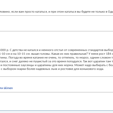
ино, если вам просто кататься, и при этом кататься вы будете не только в Оди
 5000 р. С детства не катался и немного отстал от современных стандартов вы
5-10 см и на 10-15 см. выше головы. Какая из них правильная? У меня рост 18
ины. Погода во время катания не очень, то оттепель, то мороз, одним словом 
атался, и снег далеко не пушистый за это время попадался. Так вот царапин там 
той и постоянные заусенцы и царапины для них норма. Может надо выбирать с б
я с выбором марки более надежных лыж и ростовке для конькового хода.