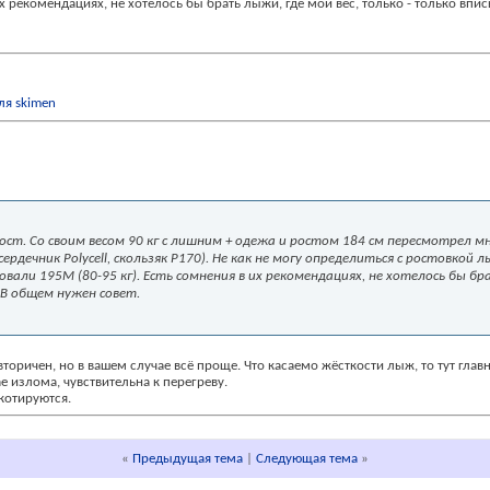
х рекомендациях, не хотелось бы брать лыжи, где мой вес, только - только впи
ст. Со своим весом 90 кг с лишним + одежа и ростом 184 см пересмотрел мн
дечник Polycell, скользяк P170). Не как не могу определиться с ростовкой лы
ли 195М (80-95 кг). Есть сомнения в их рекомендациях, не хотелось бы бра
 В общем нужен совет.
вторичен, но в вашем случае всё проще. Что касаемо жёсткости лыж, то тут глав
ае излома, чувствительна к перегреву.
котируются.
«
Предыдущая тема
|
Следующая тема
»