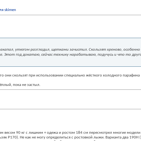
; накапал, утюгом разгладил, щетками зачистил. Скользят хреново, особенно
е. Этот год докатаю, сейчас технику нарабатываю, подучусь и что то друго
го они скользят при использовании специально жёсткого холодного парафина (д
плый, пока не застыл.
оим весом 90 кг с лишним + одежа и ростом 184 см пересмотрел многие модели
ьзяк P170). Не как не могу определиться с ростовкой лыжи. Варианта два 190Н (