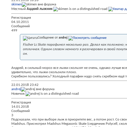
22.01.2018
18:26
skimen
Местный
Аццкий лыжник
Регистрация
04.10.2011
Сообщений
499
Сообщение от
andrej
Fischer Ls Skate парафинел несколько раз. Делал как положено
отличная. Одним словом немного я разочарован в своей покупк
см.
Андрей, в сильный мороз все лыжи скользят не очень, однако лучше все
удивительно, что лыжи скользили плохо.
Скребком пользовались? Холодный парафин надо снять скребком ещё тё
22.01.2018
23:42
andrej
Новичок
Регистрация
14.01.2018
Сообщений
3
Подсказали, что при выборе лыж в приоритете вес, а потом рост. Со св
Madshus. Присмотрел Madshus Megasonic Skate (сердечник Polycell, скол