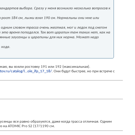
тандартов выбора. Сразу у меня возникло несколько вопросов к
ня рост 184 см, лыжи взял 190 см. Нормальны они мне или
 одним словом трасса очень жесткая, мог и ледок под снегом
 это время попадался. Так вот царапин там таких нет, как на
оянные заусенцы и царапины для них норма. Может надо
 хода.
имаю, вы взяли ростовку 191 или 192 (максимальная).
tov.ru/catalog/l...ole_ifp_17_18/
. Они будут быстрее, но при встрече с
заусенцы все равно образуются, даже когда трасса отличная. Одним
ю на ATOMIC Pro S2 (17/1
190 см.