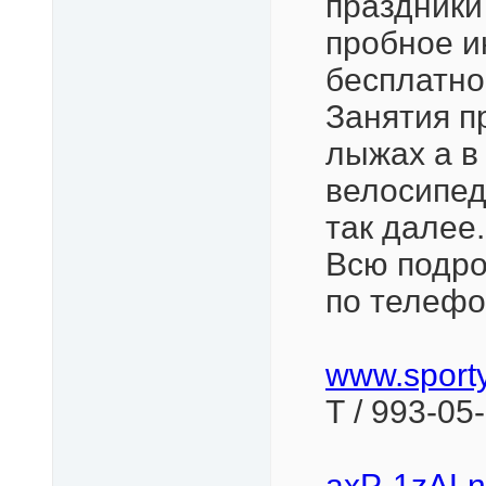
праздники
пробное и
бесплатно
Занятия п
лыжах а в
велосипед
так далее.
Всю подр
по телефон
www.sport
Т / 993-05
axP-1zALnf