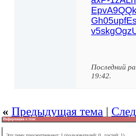
EpvA9QQk
Gh05upfEs
v5skgOgzU
Последний ра
19:42
.
«
Предыдущая тема
|
След
Информация о теме
Эту тему просматривают: 1
(пользователей: 0 , гостей: 1)