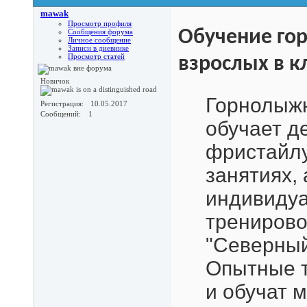
mawak
Просмотр профиля
Обучение го
Сообщения форума
Личное сообщение
Записи в дневнике
Просмотр статей
взрослых в к
Новичок
Горнолыжн
Регистрация
10.05.2017
Сообщений
1
обучает д
фристайлу
занятиях,
индивидуа
тренирово
"Северный
Опытные т
и обучат 